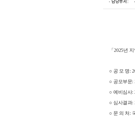
담당부서 :
업
부
로
고
「
2025
년 
○
공 모 명
: 
○
공모부문
:
○
예비심사
:
○
심사결과
:
○
문 의 처
: