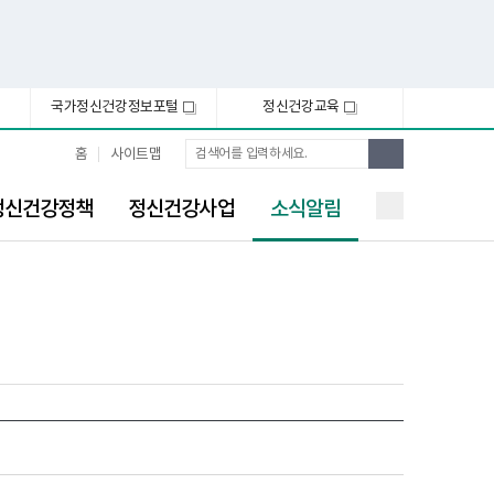
국가정신건강정보포털
정신건강교육
새
새
창
창
통
검
홈
사이트맵
합
색
검
선
색
정신건강정책
정신건강사업
소식알림
택
됨