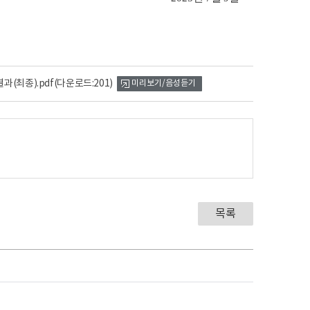
과(최종).pdf
(다운로드:201)
미리보기/음성듣기
목록