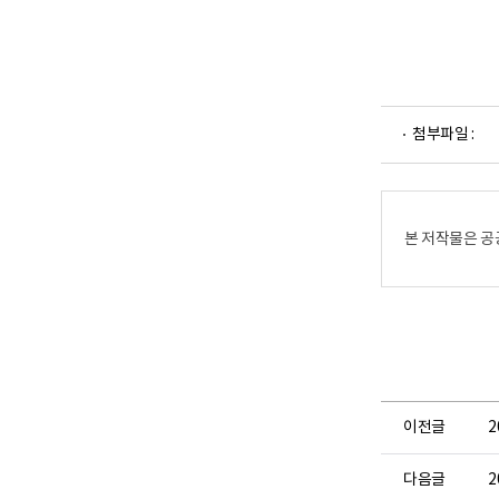
파
첨부파일 :
일
뷰
어
로
본 저작물은 공
이전글
2
다음글
2