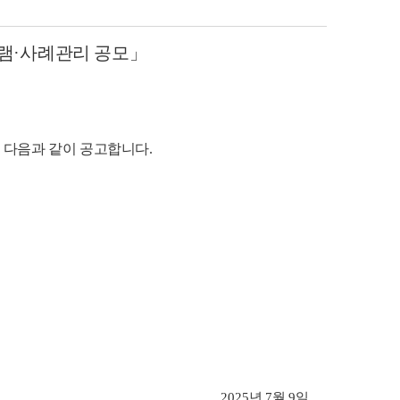
램
·
사례관리 공모
」
 다음과 같이 공고합니다
.
2025
년
7
월
9
일