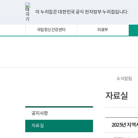
너
한
파
pdf
플
유
페
인
블
선
홈
비
글
워
뷰
래
튜
이
스
로
택
1180px
뷰
포
어
시
브
스
타
그
이 누리집은 대한민국 공식 전자정부 누리집입니다.
됨
이
어
인
프
뷰
북
그
상
프
트
로
어
램
로
뷰
그
프
국립정신건강센터
의료부
그
어
램
로
램
프
다
그
다
로
운
램
운
그
로
다
로
램
드
운
보
전
드
다
로
건
체
운
드
복
메
로
지
뉴
드
부
국
소식알림
립
정
소식알림
신
자료실
건
강
센
터
공지사항
정
신
2025년 지
자료실
건
강
사