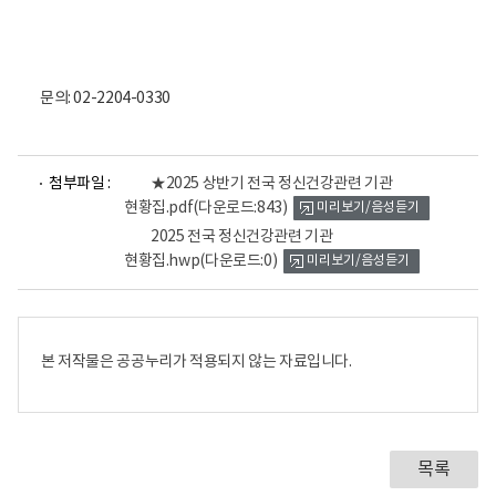
문의: 02-2204-0330
파
파
첨부파일 :
★2025 상반기 전국 정신건강관련 기관
일
일
현황집.pdf
(다운로드:843)
미리보기/음성듣기
뷰
뷰
어
어
2025 전국 정신건강관련 기관
로
로
현황집.hwp
(다운로드:0)
미리보기/음성듣기
본 저작물은 공공누리가 적용되지 않는 자료입니다.
목록