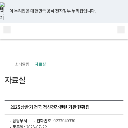
너
유
페
인
블
홈
비
튜
이
스
로
767px
브
스
타
그
이 누리집은 대한민국 공식 전자정부 누리집입니다.
이
북
그
하
램
보
전
통
건
체
합
복
메
검
지
부
뉴
색
국
립
정
신
소식알림
자료실
건
강
센
자료실
터
정
신
건
강
사
업
2025 상반기 전국 정신건강관련 기관 현황집
부
로
고
담당부서 :
전화번호 :
0222040330
등록일 :
2025-07-22