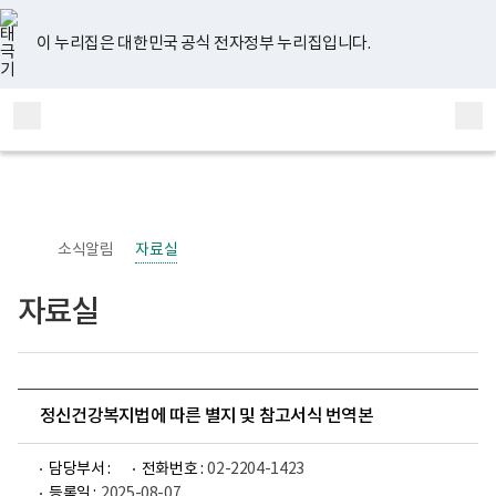
너
유
페
인
블
홈
비
튜
이
스
로
767px
브
스
타
그
이 누리집은 대한민국 공식 전자정부 누리집입니다.
이
북
그
하
램
보
전
통
건
체
합
복
메
검
지
부
뉴
색
국
립
정
신
소식알림
자료실
건
강
센
자료실
터
정
신
건
강
사
업
정신건강복지법에 따른 별지 및 참고서식 번역본
부
로
고
담당부서 :
전화번호 :
02-2204-1423
등록일 :
2025-08-07