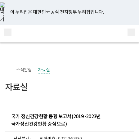
너
유
페
인
블
홈
비
튜
이
스
로
767px
브
스
타
그
이 누리집은 대한민국 공식 전자정부 누리집입니다.
이
북
그
하
램
보
전
통
건
체
합
복
메
검
지
부
뉴
색
국
립
정
신
소식알림
자료실
건
강
센
자료실
터
정
신
건
강
사
업
국가 정신건강현황 동향 보고서(2019~2023년
부
국가정신건강현황 중심으로)
로
고