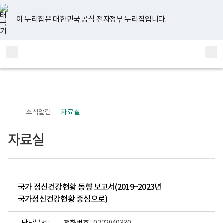
너
유
페
인
블
홈
비
튜
이
스
로
767px
브
스
타
그
이 누리집은 대한민국 공식 전자정부 누리집입니다.
이
북
그
하
램
보
전
통
건
체
합
복
메
검
지
부
뉴
색
국
립
정
신
소식알림
자료실
건
강
센
자료실
터
정
신
건
강
사
업
국가 정신건강현황 동향 보고서(2019~2023년
부
국가정신건강현황 중심으로)
로
고