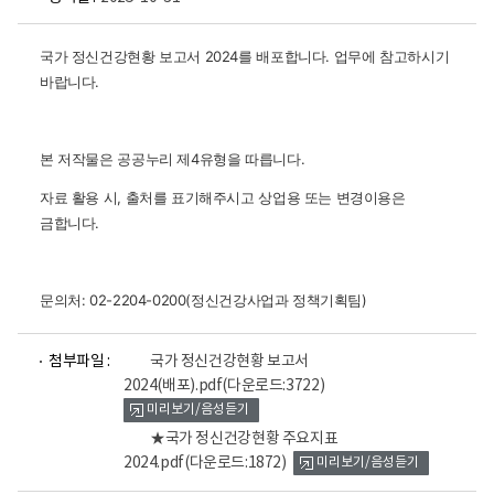
국가 정신건강현황 보고서 2024를 배포합니다.
업무에 참고하시기
바랍니다.
본 저작물은 공공누리 제4유형을 따릅니다.
자료 활용 시, 출처를 표기해주시고 상업용 또는 변경이용은
금합니다.
문의처: 02-2204-0200(정신건강사업과 정책기획팀)
파
파
첨부파일 :
국가 정신건강현황 보고서
일
일
2024(배포).pdf
(다운로드:3722)
뷰
뷰
미리보기/음성듣기
어
어
로
로
★국가 정신건강현황 주요지표
2024.pdf
(다운로드:1872)
미리보기/음성듣기