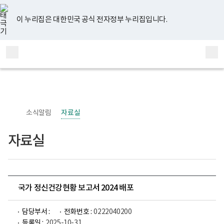
너
유
페
인
블
홈
비
튜
이
스
로
767px
브
스
타
그
이 누리집은 대한민국 공식 전자정부 누리집입니다.
이
북
그
하
램
보
전
통
건
체
합
복
메
검
지
부
뉴
색
국
립
정
신
소식알림
자료실
건
강
센
자료실
터
정
신
건
강
사
업
국가 정신건강현황 보고서 2024 배포
부
로
고
담당부서 :
전화번호 :
0222040200
등록일 :
2025-10-31