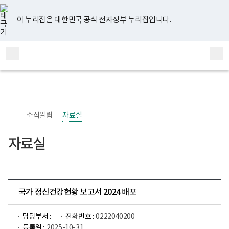
너
유
페
인
블
홈
비
튜
이
스
로
767px
브
스
타
그
이 누리집은 대한민국 공식 전자정부 누리집입니다.
이
북
그
하
램
보
전
통
건
체
합
복
메
검
지
부
뉴
색
국
립
정
신
소식알림
자료실
건
강
센
자료실
터
정
신
건
강
사
업
국가 정신건강현황 보고서 2024 배포
부
로
고
담당부서 :
전화번호 :
0222040200
등록일 :
2025-10-31