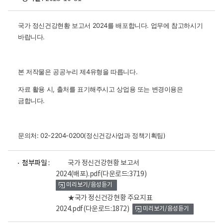
국가 정신건강현황 보고서 2024를 배포합니다.
업무에 참고하시기
바랍니다.
본 저작물은 공공누리 제4유형을 따릅니다.
자료 활용 시, 출처를 표기해주시고 상업용 또는 변경이용은
금합니다.
문의처: 02-2204-0200(정신건강사업과 정책기획팀)
파
파
첨부파일 :
국가 정신건강현황 보고서
일
일
2024(배포).pdf
(다운로드:3719)
뷰
뷰
미리보기/음성듣기
어
어
로
로
★국가 정신건강현황 주요지표
2024.pdf
(다운로드:1872)
미리보기/음성듣기