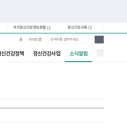
국가정신건강정보포털
정신건강교육
새
새
창
창
통
검
홈
사이트맵
합
색
검
선
색
정신건강정책
정신건강사업
소식알림
택
됨