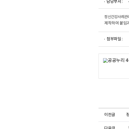
담당부서 :
업
부
로
고
정신건강사례관리시
제작하여 붙임과
파
첨부파일 :
일
뷰
어
로
이전글
다음글
「