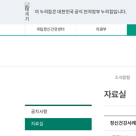
너
한
파
pdf
플
유
페
인
블
선
홈
비
글
워
뷰
래
튜
이
스
로
택
1180px
뷰
포
어
시
브
스
타
그
이 누리집은 대한민국 공식 전자정부 누리집입니다.
됨
이
어
인
프
뷰
북
그
상
프
트
로
어
램
로
뷰
그
프
국립정신건강센터
의료부
그
어
램
로
램
프
다
그
다
로
운
램
운
그
로
다
로
램
드
운
보
전
드
다
로
건
체
운
드
복
메
로
지
뉴
드
부
국
소식알림
립
정
소식알림
신
자료실
건
강
센
터
공지사항
정
신
정신건강사례관
자료실
건
강
사