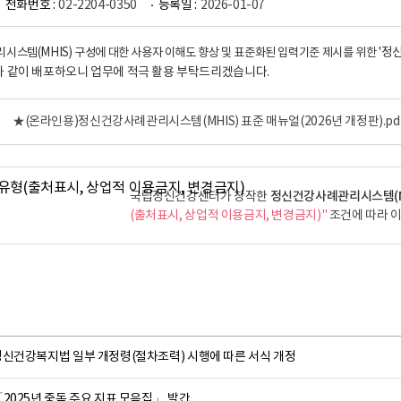
전화번호 :
02-2204-0350
등록일 :
2026-01-07
스템(MHIS) 구성에 대한 사용자 이해도 향상 및 표준화된 입력기준 제시를 위한 '
정신
 같이 배포하오니 업무에 적극 활용 부탁드리겠습니다.
★(온라인용)정신건강사례관리시스템(MHIS) 표준 매뉴얼(2026년 개정판).pd
정신건강사례관리시스템(MH
국립정신건강센터가 창작한
(출처표시, 상업적 이용금지, 변경금지)"
조건에 따라 이
정신건강복지법 일부 개정령(절차조력) 시행에 따른 서식 개정
2025년 중독 주요 지표 모음집」 발간