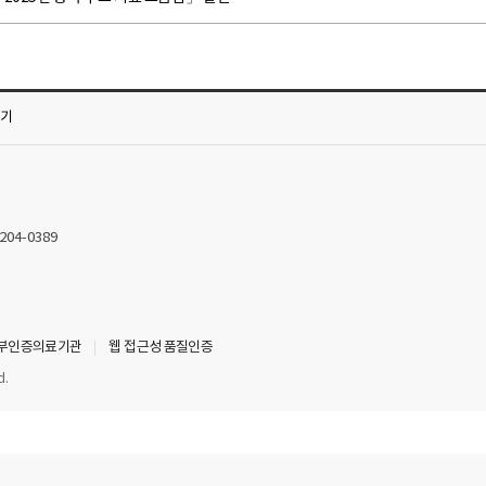
가기
2204-0389
부인증의료기관
웹 접근성 품질인증
d.