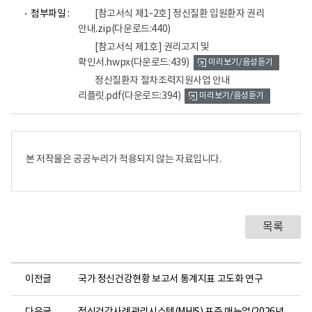
파
파
첨부파일 :
[참고서식 제1-2호] 정신질환 입원환자 권리
일
일
안내.zip
(다운로드:440)
뷰
뷰
어
어
[참고서식 제1호] 권리고지 및
로
로
확인서.hwpx
(다운로드:439)
미리보기/음성듣기
정신질환자 절차조력지원사업 안내
리플릿.pdf
(다운로드:394)
미리보기/음성듣기
본 저작물은 공공누리가 적용되지 않는 자료입니다.
목록
이전글
국가 정신건강현황 보고서 통계지표 고도화 연구