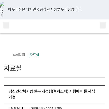
너
유
페
인
블
홈
비
튜
이
스
로
767px
브
스
타
그
이 누리집은 대한민국 공식 전자정부 누리집입니다.
이
북
그
하
램
보
전
통
건
체
합
복
메
검
지
부
뉴
색
국
립
정
신
소식알림
자료실
건
강
센
자료실
터
정
신
건
강
사
업
정신건강복지법 일부 개정령(절차조력) 시행에 따른 서식
부
개정
로
고