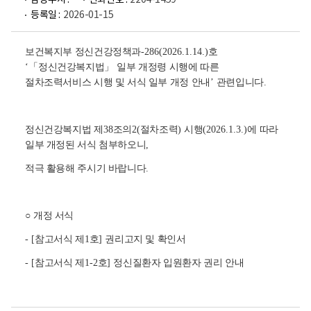
담당부서 :
전화번호 :
2204-1459
등록일 :
2026-01-15
보건복지부 정신건강정책과
-286(2026.1.14.)
호
‘
「
정신건강복지법
」
일부 개정령 시행에 따른
절차조력서비스 시행 및 서식 일부 개정 안내
’
관련입니다
.
정신건강복지법 제
38
조의
2(
절차조력
)
시행
(2026.1.3.)
에 따라
일부 개정된 서식 첨부하오니
,
적극 활용해 주시기 바랍니다
.
○
개정 서식
- [
참고서식 제
1
호
]
권리고지 및 확인서
- [
참고서식 제
1-2
호
]
정신질환자 입원환자 권리 안내