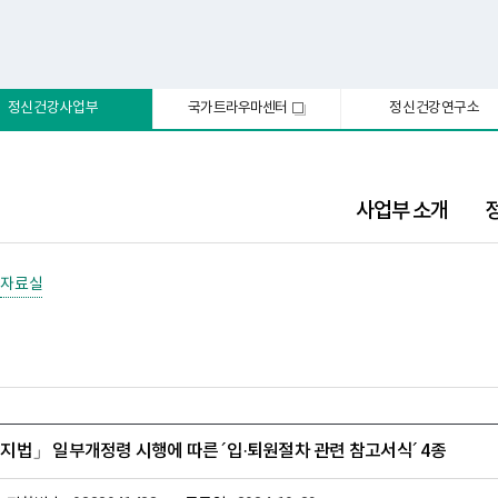
정신건강사업부
국가트라우마센터
정신건강연구소
새
창
사업부 소개
자료실
법」 일부개정령 시행에 따른 ´입·퇴원절차 관련 참고서식´ 4종