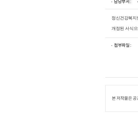
담당부서 :
업
부
로
고
정신건강복지법 
개정된 서식으
파
파
파
파
첨부파일 :
일
일
일
일
뷰
뷰
뷰
뷰
어
어
어
어
로
로
로
로
본 저작물은 공