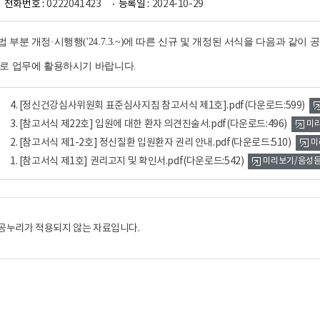
전화번호 :
0222041423
등록일 :
2024-10-29
부분 개정·시행행('24.7.3.~)에 따른 신규 및 개정된 서식을 다음과 같이 
로 업무에 활용하시기 바랍니다.
4. [정신건강심사위원회 표준심사지침 참고서식 제1호].pdf
(다운로드:599)
3. [참고서식 제22호] 입원에 대한 환자 의견진술서.pdf
(다운로드:496)
미
2. [참고서식 제1-2호] 정신질환 입원환자 권리 안내.pdf
(다운로드:510)
미
1. [참고서식 제1호] 권리고지 및 확인서.pdf
(다운로드:542)
미리보기/음성
공누리가 적용되지 않는 자료입니다.