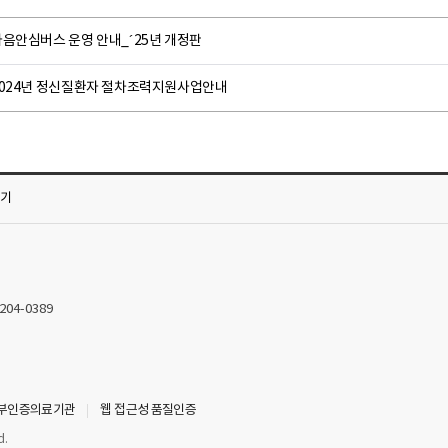
마음안심버스 운영 안내_´25년 개정판
2024년 정신질환자 절차조력지원사업안내
가기
2204-0389
부인증의료기관
웹 접근성 품질인증
d.