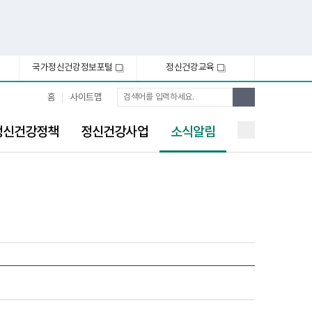
국가정신건강정보포털
정신건강교육
새
새
창
창
통
검
홈
사이트맵
합
색
검
선
색
정신건강정책
정신건강사업
소식알림
택
됨