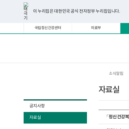
너
한
파
pdf
플
유
페
인
블
선
홈
비
글
워
뷰
래
튜
이
스
로
택
1180px
뷰
포
어
시
브
스
타
그
이 누리집은 대한민국 공식 전자정부 누리집입니다.
됨
이
어
인
프
뷰
북
그
상
프
트
로
어
램
로
뷰
그
프
국립정신건강센터
의료부
그
어
램
로
램
프
다
그
다
로
운
램
운
그
로
다
로
램
드
운
보
전
드
다
로
건
체
운
드
복
메
로
지
뉴
드
부
국
소식알림
립
정
소식알림
신
자료실
건
강
센
터
공지사항
정
신
「정신건강복지
자료실
건
강
사