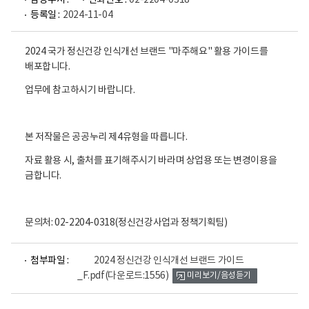
담당부서 :
전화번호 :
02-2204-0318
등록일 :
2024-11-04
2024 국가 정신건강 인식개선 브랜드 "마주해요" 활용 가이드를
배포합니다.
업무에 참고하시기 바랍니다.
본 저작물은 공공누리 제4유형을 따릅니다.
자료 활용 시, 출처를 표기해주시기 바라며 상업용 또는 변경이용을
금합니다.
문의처: 02-2204-0318(정신건강사업과 정책기획팀)
파
첨부파일 :
2024 정신건강 인식개선 브랜드 가이드
일
_F.pdf
(다운로드:1556)
미리보기/음성듣기
뷰
어
로