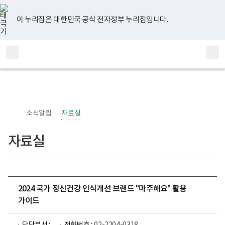
너
유
페
인
블
홈
비
튜
이
스
로
767px
브
스
타
그
이 누리집은 대한민국 공식 전자정부 누리집입니다.
이
북
그
하
램
보
전
통
건
체
합
복
메
검
지
부
뉴
색
국
립
정
신
소식알림
자료실
건
강
센
자료실
터
정
신
건
강
사
업
2024 국가 정신건강 인식개선 브랜드 "마주해요" 활용
부
가이드
로
고