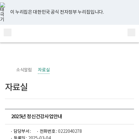
너
유
페
인
블
홈
비
튜
이
스
로
767px
브
스
타
그
이 누리집은 대한민국 공식 전자정부 누리집입니다.
이
북
그
하
램
보
전
통
건
체
합
복
메
검
지
부
뉴
색
국
립
정
신
소식알림
자료실
건
강
센
자료실
터
정
신
건
강
사
업
2025년 정신건강사업안내
부
로
고
담당부서 :
전화번호 :
0222040278
등록일 :
2025-03-04