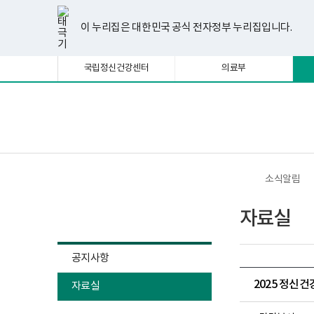
너
한
파
pdf
플
유
페
인
블
선
홈
비
글
워
뷰
래
튜
이
스
로
택
1180px
뷰
포
어
시
브
스
타
그
이 누리집은 대한민국 공식 전자정부 누리집입니다.
됨
이
어
인
프
뷰
북
그
상
프
트
로
어
램
로
뷰
그
프
국립정신건강센터
의료부
그
어
램
로
램
프
다
그
다
로
운
램
운
그
로
다
로
램
드
운
보
전
드
다
로
건
체
운
드
복
메
로
지
뉴
드
부
국
소식알림
립
정
소식알림
신
자료실
건
강
센
터
공지사항
정
신
2025 정신
자료실
건
강
사