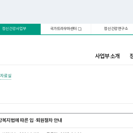
정신건강사업부
국가트라우마센터
정신건강연구소
새
창
사업부 소개
자료실
건강복지법에 따른 입 ·퇴원절차 안내