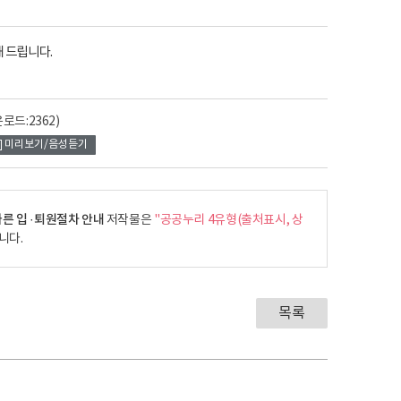
 드립니다.
로드:2362)
미리보기/음성듣기
른 입 ·퇴원절차 안내
저작물은
"공공누리 4유형(출처표시, 상
니다.
목록