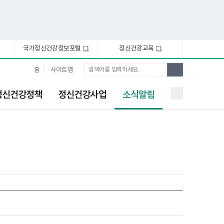
국가정신건강정보포털
정신건강교육
새
새
창
창
통
검
홈
사이트맵
합
색
검
선
색
정신건강정책
정신건강사업
소식알림
택
됨