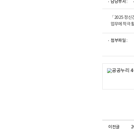
담당부서 :
업
부
로
고
「2025 정
업무에 적극 
파
첨부파일 :
일
뷰
어
로
이전글