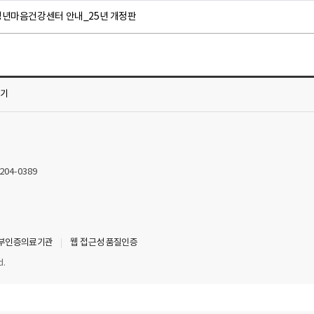
청년마음건강센터 안내_25년 개정판
가기
2204-0389
부인증의료기관
웹 접근성 품질인증
d.