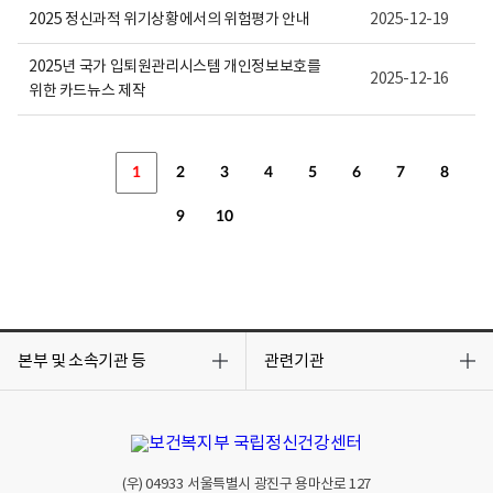
2025 정신과적 위기상황에서의 위험평가 안내
2025-12-19
2025년 국가 입퇴원관리시스템 개인정보보호를
2025-12-16
위한 카드뉴스 제작
1
2
3
4
5
6
7
8
9
10
목
목
록
록
본부 및 소속기관 등
관련기관
열
열
기
기
(우)
04933
서울특별시 광진구 용마산로 127