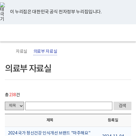
너
의
유
페
인
블
홈
처
이
다
끝
비
료
튜
이
스
로
767px
부
브
스
타
그
이 누리집은 대한민국 공식 전자정부 누리집입니다.
이
자
음
전
음
페
북
그
하
료
램
보
실
페
페
페
이
전
통
건
게
체
합
복
시
이
이
이
지
메
검
지
물
뉴
색
부
목
지
지
지
이
국
록
자료실
의료부 자료실
립
-
정
번
이
이
이
동
신
호,
의료부 자료실
건
제
동
동
동
강
목,
센
담
터
당
로
부
고
서,
총
238
건
등
록
일,
첨
부
제목
등록일
내
용
이
2024 국가 정신건강 인식개선 브랜드 "마주해요"