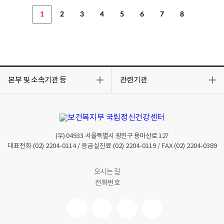
1
2
3
4
5
6
7
8
목
목
록
록
본부 및 소속기관 등
관련기관
열
열
기
기
(우)
04933
서울특별시 광진구 용마산로 127
대표전화
(02) 2204-0114
/ 응급실진료
(02) 2204-0119
/ FAX
(02) 2204-0389
오시는 길
전화번호