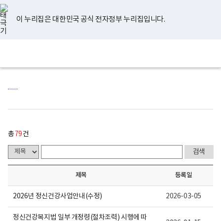
너
게
유
페
인
블
홈
비
시
튜
이
스
로
767px
물
브
스
타
그
이 누리집은 대한민국 공식 전자정부 누리집입니다.
이
목
북
그
하
록
램
보
-
전
통
건
번
체
합
복
호,
메
검
지
제
뉴
색
부
목,
국
담
립
당
정
부
신
서,
건
등
강
록
센
일,
총
79
건
터
첨
로
부
고
내
용
이
제목
등록일
보
여
집
2026년 정신건강사업안내(수정)
2026-03-05
니
다.
정신건강복지법 일부 개정령(절차조력) 시행에 따