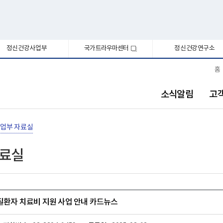
정신건강사업부
국가트라우마센터
정신건강연구소
새
창
홈
소식알림
고
업부 자료실
자료실
신질환자 치료비 지원 사업 안내 카드뉴스