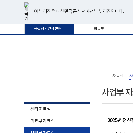
너
한
파
pdf
플
유
페
인
블
선
홈
비
글
워
뷰
래
튜
이
스
로
택
1180px
뷰
포
어
시
브
스
타
그
이 누리집은 대한민국 공식 전자정부 누리집입니다.
됨
이
어
인
프
뷰
북
그
상
프
트
로
어
램
로
뷰
그
프
국립정신건강센터
의료부
그
어
램
로
램
프
다
그
다
로
운
램
운
그
로
다
로
램
드
운
보
전
드
다
로
건
체
운
드
복
메
로
지
뉴
드
부
국
자료실
사
립
정
자료실
신
사업부 
건
강
센
터
센터 자료실
로
고
2025년 정
의료부 자료실