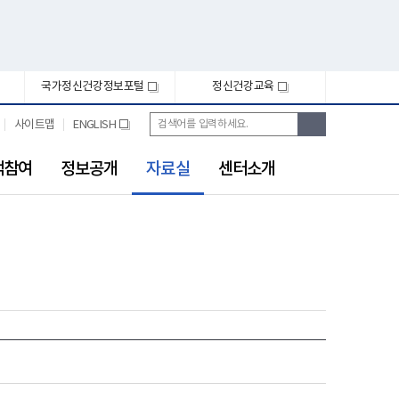
국가정신건강정보포털
정신건강교육
새
새
창
창
통
검
사이트맵
ENGLISH
새
합
색
창
검
선
색
객참여
정보공개
자료실
센터소개
택
됨