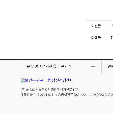
이전글
다음글
목
목
록
록
본부 및 소속기관 등
바로가기
관
열
열
기
기
(우)
04933
서울특별시 광진구 용마산로 127
대표전화
(02) 2204-0114
/ 응급실진료
(02) 2204-0119
/ FAX
(02) 