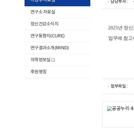
사업부 자료실
담당부서 :
연구소 자료실
정신건강소식지
2025
년 정신
연구동향지(CURE)
업무에 참고
연구결과소개(MIND)
의학정보실
새
창
후원명칭
파
첨부파일 :
일
뷰
어
로