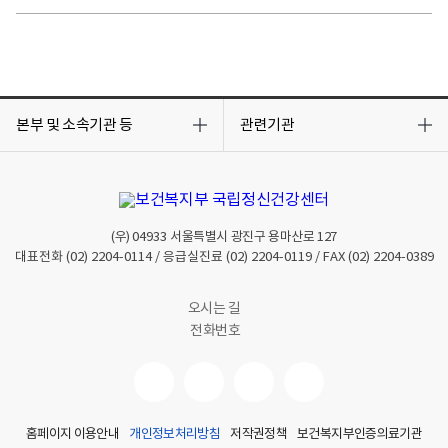
목
목
록
록
본부 및 소속기관 등
관련기관
열
열
기
기
(우)
04933
서울특별시 광진구 용마산로 127
대표전화
(02) 2204-0114
/ 응급실진료
(02) 2204-0119
/ FAX
(02) 2204-0389
오시는 길
전화번호
홈페이지 이용안내
개인정보처리방침
저작권정책
보건복지부인증의료기관