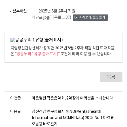
파
첨부파일 :
2025년 5월 2주차 직원
일
식단표.jpg
(다운로드:87)
미리보기/음성듣기
뷰
어
로
2025년 5월 2주차 직원 식단표
국립정신건강센터가 창작한
저작물
은
"공공누리 1유형(출처표시)"
조건에 따라 이용 할 수 있습니다.
목록
이전글
마음열린 작은음악회, 2악장에 여러분을 초대합니다
다음글
정신건강 연구정보지 MIND(Mental health
Information and NCMH Data) 2025 No.1 마약류
오남용 바로알기