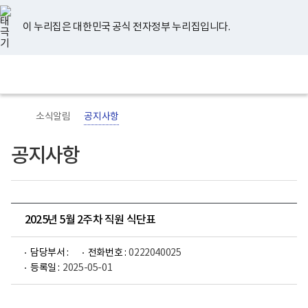
너
유
페
인
블
홈
비
튜
이
스
로
767px
브
스
타
그
이 누리집은 대한민국 공식 전자정부 누리집입니다.
이
북
그
하
램
보
전
통
건
체
합
복
메
검
지
뉴
색
부
국
소식알림
공지사항
립
정
신
공지사항
건
강
센
터
로
고
2025년 5월 2주차 직원 식단표
담당부서 :
전화번호 :
0222040025
등록일 :
2025-05-01