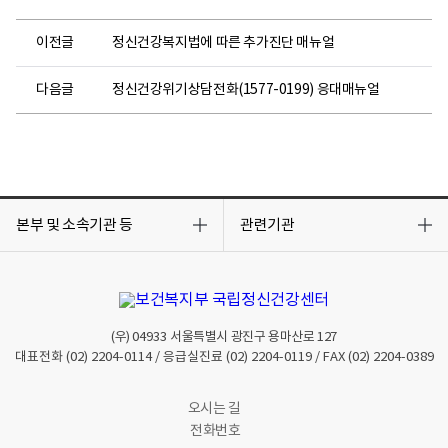
이전글
정신건강복지법에 따른 추가진단 매뉴얼
다음글
정신건강위기상담전화(1577-0199) 응대매뉴얼
목
목
록
록
본부 및 소속기관 등
관련기관
열
열
기
기
(우)
04933
서울특별시 광진구 용마산로 127
대표전화
(02) 2204-0114
/ 응급실진료
(02) 2204-0119
/ FAX
(02) 2204-0389
오시는 길
전화번호