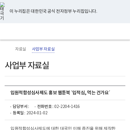
너
유
페
인
블
홈
비
튜
이
스
로
767px
브
스
타
그
이 누리집은 대한민국 공식 전자정부 누리집입니다.
이
북
그
하
램
보
전
통
건
체
합
복
메
검
지
뉴
색
부
국
자료실
사업부 자료실
립
정
신
사업부 자료실
건
강
센
터
로
고
입원적합성심사제도 홍보 웹툰북 ´입적심, 먹는 건가요´
담당부서 :
전화번호 :
02-2204-1416
등록일 :
2024-01-02
입원적합성심사제도에 대한 대국민 이해 증진을 위해 제작한