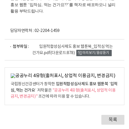
홍보 웹툰
‘
입적심
,
먹는 건가요
??’
를 책자로 배포하오니 널리
활용 부탁드립니다
.
담당자연락처 : 02-2204-1459
파
첨부파일 :
입원적합성심사제도 홍보 웹툰북_입적심 먹는
일
건가요.pdf
(다운로드:878)
미리보기/음성듣기
뷰
어
로
입원적합성심사제도 홍보 웹툰북 ´입적
국립정신건강센터가 창작한
심, 먹는 건가요´
저작물은
"공공누리 4유형(출처표시, 상업적 이용
금지, 변경금지)"
조건에 따라 이용 할 수 있습니다.
목록