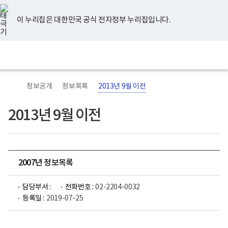
너
유
페
인
블
홈
비
튜
이
스
로
767px
브
스
타
그
이 누리집은 대한민국 공식 전자정부 누리집입니다.
이
북
그
하
램
보
전
통
건
체
합
복
메
검
지
뉴
색
부
국
정보공개
정보목록
2013년 9월 이전
립
정
신
2013년 9월 이전
건
강
센
터
로
고
2007년 정보목록
담당부서 :
전화번호 :
02-2204-0032
등록일 :
2019-07-25