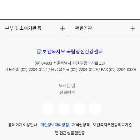
목
목
록
록
본부 및 소속기관 등
관련기관
열
열
기
기
(우)
04933
서울특별시 광진구 용마산로 127
대표전화
(02) 2204-0114
/ 응급실진료
(02) 2204-0119
/ FAX
(02) 2204-0389
오시는 길
전화번호
홈페이지 이용안내
개인정보처리방침
저작권정책
보건복지부인증의료기관
웹 접근성 품질인증