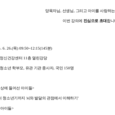
양육자님
,
선생님
,
그리고 아이를 사랑하는
이번 강의에
진심으로 초대
합니
. 6. 26.(
목
) 09:50~12:15(145
분
)
립정신건강센터
11
층 열린강당
청소년 학부모
,
유관 기관 종사자
,
국민
150
명
세상에 들어선 아이들
>
 청소년기까지 뇌와 발달의 관점에서 이해하기
’
 아이들
>