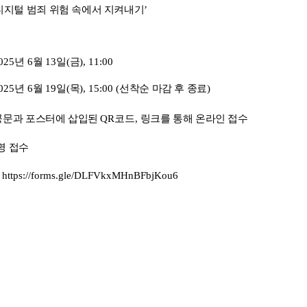
디지털 범죄 위험 속에서 지켜내기
’
2025
년
6
월
13
일
(
금
), 11:00
2025
년
6
월
19
일
(
목
), 15:00 (
선착순 마감 후 종료
)
공문과 포스터에 삽입된
QR
코드
,
링크를 통해 온라인 접수
명 접수
소
https://forms.gle/DLFVkxMHnBFbjKou6