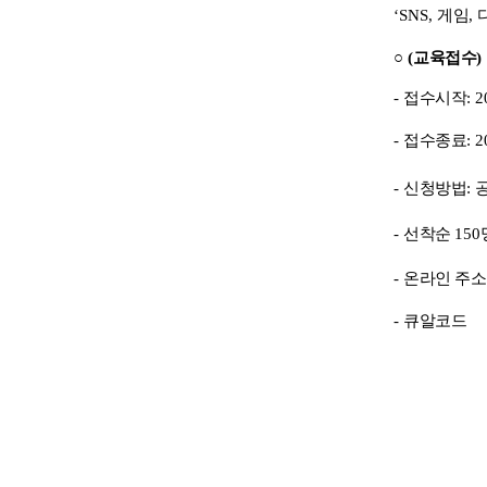
‘SNS,
게임
,
○
(
교육접수
)
-
접수시작
: 
-
접수종료
: 
-
신청방법
:
-
선착순
150
-
온라인 주
-
큐알코드