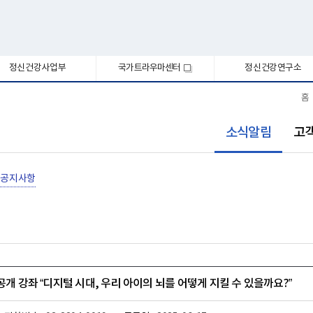
정신건강사업부
국가트라우마센터
정신건강연구소
새
창
홈
선
소식알림
고
택
됨
공지사항
공개 강좌 “디지털 시대, 우리 아이의 뇌를 어떻게 지킬 수 있을까요?”