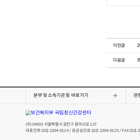
이전글
2
다음글
목
목
록
록
본부 및 소속기관 등
바로가기
관
열
열
기
기
(우)
04933
서울특별시 광진구 용마산로 127
대표전화
(02) 2204-0114
/ 응급실진료
(02) 2204-0119
/ FAX
(02) 