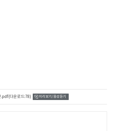
pdf
(다운로드:78)
미리보기/음성듣기