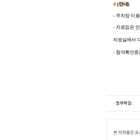
○
(
안내
)
-
주차장 이용
-
자료집은 인
자료실에서 
-
참석확인증은
파
첨부파일 :
일
뷰
어
로
본 저작물은 공