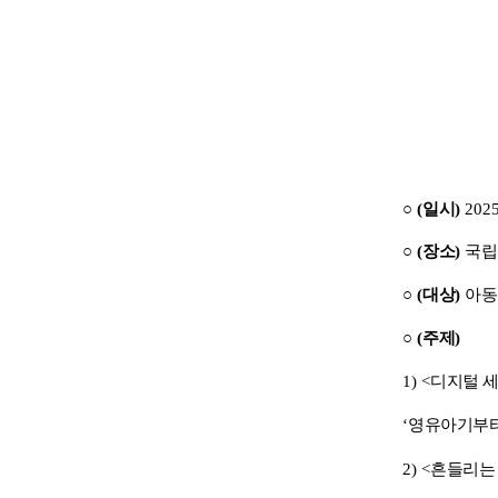
○
(
일시
)
2025
○
(
장소
)
국
○
(
대상
)
아동
○
(
주제
)
1) <
디지털 
‘
영유아기부터
2) <
흔들리는