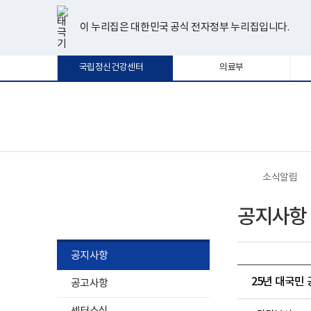
너
한
파
pdf
플
유
페
인
블
선
홈
비
글
워
뷰
래
튜
이
스
로
택
1180px
뷰
포
어
시
브
스
타
그
이 누리집은 대한민국 공식 전자정부 누리집입니다.
됨
이
어
인
프
뷰
북
그
상
프
트
로
어
램
로
뷰
그
프
국립정신건강센터
의료부
그
어
램
로
램
프
다
그
다
로
운
램
운
그
로
다
로
램
드
운
보
전
드
다
로
건
체
운
드
복
메
로
지
뉴
드
부
국
소식알림
립
정
소식알림
신
공지사항
건
강
센
터
공지사항
로
고
25년 대국민 
공고사항