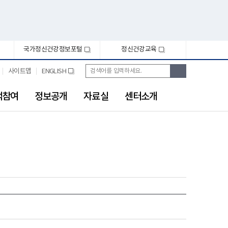
국가정신건강정보포털
정신건강교육
새
새
창
창
통
검
사이트맵
ENGLISH
새
합
색
창
검
색
객참여
정보공개
자료실
센터소개