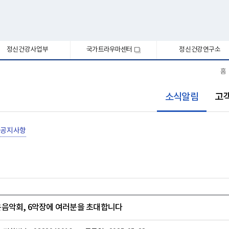
정신건강사업부
국가트라우마센터
정신건강연구소
새
창
홈
선
소식알림
고
택
됨
공지사항
음악회, 6악장에 여러분을 초대합니다