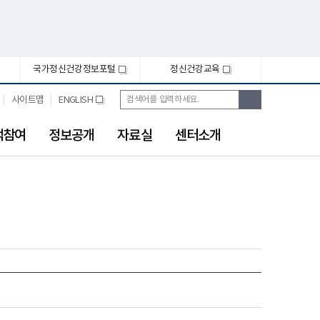
국가정신건강정보포털
정신건강교육
새
새
창
창
통
검
사이트맵
ENGLISH
새
합
색
창
검
색
객참여
정보공개
자료실
센터소개