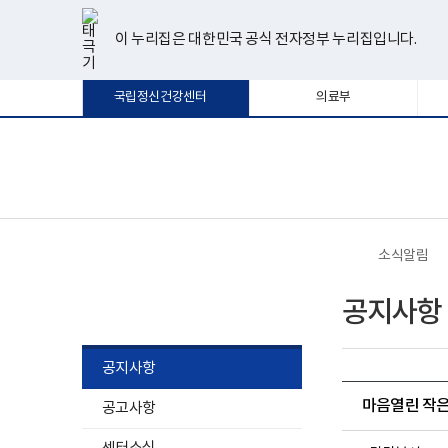
너
한
파
pdf
플
유
페
인
블
선
홈
비
글
워
뷰
래
튜
이
스
로
택
1180px
뷰
포
어
시
브
스
타
그
이 누리집은 대한민국 공식 전자정부 누리집입니다.
됨
이
어
인
프
뷰
북
그
상
프
트
로
어
램
로
뷰
그
프
국립정신건강센터
의료부
그
어
램
로
램
프
다
그
다
로
운
램
운
그
로
다
로
램
드
운
보
전
드
다
로
건
체
운
드
복
메
로
지
뉴
드
부
국
소식알림
립
정
소식알림
신
공지사항
건
강
센
터
공지사항
로
고
마음열린 작은
공고사항