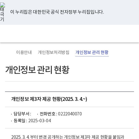
너
유
페
인
블
홈
비
튜
이
스
로
767px
브
스
타
그
이 누리집은 대한민국 공식 전자정부 누리집입니다.
이
북
그
하
램
보
전
통
건
체
합
복
메
검
지
뉴
색
부
국
이용안내
개인정보처리방침
개인정보 관리 현황
립
정
신
개인정보 관리 현황
건
강
센
터
로
고
개인정보 제3자 제공 현황(2025. 3. 4.~)
담당부서 :
전화번호 :
0222040070
등록일 :
2025-03-04
2025. 3. 4. 부터 변경 공개하는 개인정보 제3자 제공 현황을 붙임과