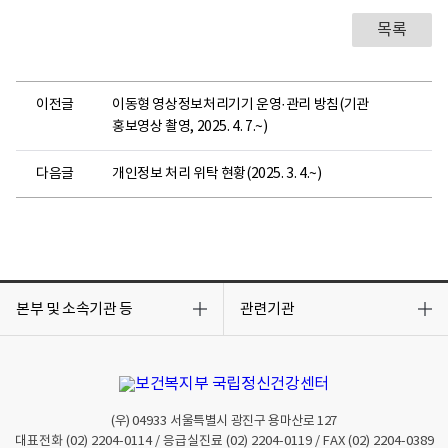
목록
이전글
이동형 영상정보처리기기 운영·관리 방침(기관
홍보영상 촬영, 2025. 4. 7.~)
다음글
개인정보 처리 위탁 현황(2025. 3. 4.~)
목
목
록
록
본부 및 소속기관 등
관련기관
열
열
기
기
(우)
04933
서울특별시 광진구 용마산로 127
대표전화
(02) 2204-0114
/ 응급실진료
(02) 2204-0119
/ FAX
(02) 2204-0389