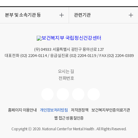
목
목
록
록
본부 및 소속기관 등
관련기관
열
열
기
기
(우)
04933
서울특별시 광진구 용마산로 127
대표전화
(02) 2204-0114
/ 응급실진료
(02) 2204-0119
/ FAX
(02) 2204-0389
오시는 길
전화번호
홈페이지 이용안내
개인정보처리방침
저작권정책
보건복지부인증의료기관
웹 접근성 품질인증
Copyright ⓒ 2020. National Center for Mental Health . All Rights Reserved.