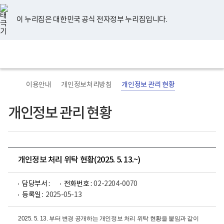
너
유
페
인
블
홈
비
튜
이
스
로
767px
브
스
타
그
이 누리집은 대한민국 공식 전자정부 누리집입니다.
이
북
그
하
램
보
전
통
건
체
합
복
메
검
지
뉴
색
부
국
이용안내
개인정보처리방침
개인정보 관리 현황
립
정
신
개인정보 관리 현황
건
강
센
터
로
고
개인정보 처리 위탁 현황(2025. 5. 13.~)
담당부서 :
전화번호 :
02-2204-0070
등록일 :
2025-05-13
2025. 5. 13. 부터 변경 공개하는 개인정보 처리 위탁 현황을 붙임과 같이