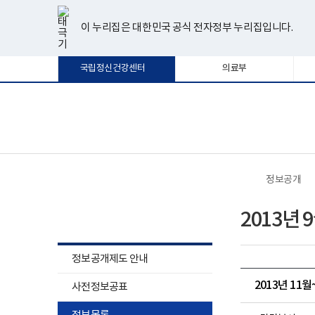
너
한
파
pdf
플
유
페
인
블
선
홈
비
글
워
뷰
래
튜
이
스
로
택
1180px
뷰
포
어
시
브
스
타
그
이 누리집은 대한민국 공식 전자정부 누리집입니다.
됨
이
어
인
프
뷰
북
그
상
프
트
로
어
램
로
뷰
그
프
국립정신건강센터
의료부
그
어
램
로
램
프
다
그
다
로
운
램
운
그
로
다
로
램
드
운
보
전
드
다
로
건
체
운
드
복
메
로
지
뉴
드
부
국
정보공개
립
정
정보공개
신
2013년 
건
강
센
터
정보공개제도 안내
로
고
2013년 11
사전정보공표
하