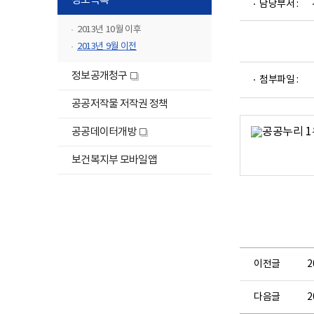
정보목록
담당부서 :
위
메
2013년 10월 이후
뉴
2013년 9월 이전
목
파
록
정보공개청구
새
첨부파일 :
일
닫
창
뷰
공공저작물 저작권 정책
기
어
하
로
공공데이터개방
새
위
창
메
보건복지부 모바일앱
뉴
목
록
열
기
이전글
2
다음글
2