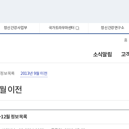
정신건강사업부
국가트라우마센터
정신건강연구소
새
창
홈
소식알림
고
정보목록
2013년 9월 이전
9월 이전
월~12월 정보목록