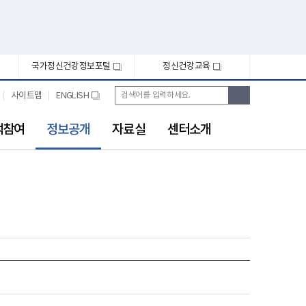
국가정신건강정보포털
정신건강교육
새
새
창
창
통
검
사이트맵
ENGLISH
새
합
색
창
검
선
색
객참여
정보공개
자료실
센터소개
택
됨