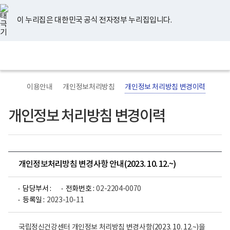
너
유
페
인
블
홈
비
튜
이
스
로
767px
브
스
타
그
이 누리집은 대한민국 공식 전자정부 누리집입니다.
이
북
그
하
램
보
전
통
건
체
합
복
메
검
지
뉴
색
부
국
이용안내
개인정보처리방침
개인정보 처리방침 변경이력
립
정
신
개인정보 처리방침 변경이력
건
강
센
터
로
고
개인정보처리방침 변경사항 안내(2023. 10. 12.~)
담당부서 :
전화번호 :
02-2204-0070
등록일 :
2023-10-11
국립정신건강센터 개인정보 처리방침 변경사항(2023. 10. 12.~)을