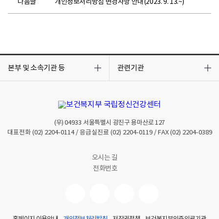
다음글
개인정보처리방침 변경사항 안내(2023. 9. 13.~)
목
목
록
록
본부 및 소속기관 등
관련기관
열
열
기
기
(우)
04933
서울특별시 광진구 용마산로 127
대표전화
(02) 2204-0114
/ 응급실진료
(02) 2204-0119
/ FAX
(02) 2204-0389
오시는 길
전화번호