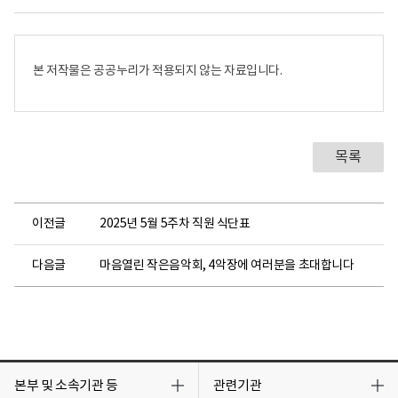
본 저작물은 공공누리가 적용되지 않는 자료입니다.
목록
이전글
2025년 5월 5주차 직원 식단표
다음글
마음열린 작은음악회, 4악장에 여러분을 초대합니다
목
목
록
록
본부 및 소속기관 등
관련기관