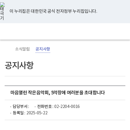
너
유
페
인
블
홈
비
튜
이
스
로
767px
브
스
타
그
이 누리집은 대한민국 공식 전자정부 누리집입니다.
이
북
그
하
램
보
전
통
건
체
합
복
메
검
지
뉴
색
부
국
소식알림
공지사항
립
정
신
공지사항
건
강
센
터
로
고
마음열린 작은음악회, 5악장에 여러분을 초대합니다
담당부서 :
전화번호 :
02-2204-0016
등록일 :
2025-05-22