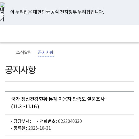
너
유
페
인
블
홈
비
튜
이
스
로
767px
브
스
타
그
이 누리집은 대한민국 공식 전자정부 누리집입니다.
이
북
그
하
램
보
전
통
건
체
합
복
메
검
지
뉴
색
부
국
소식알림
공지사항
립
정
신
공지사항
건
강
센
터
로
고
국가 정신건강현황 통계 이용자 만족도 설문조사
(11.3.~11.16.)
담당부서 :
전화번호 :
0222040330
등록일 :
2025-10-31