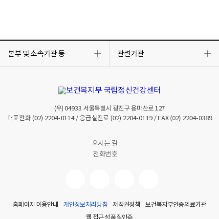
목
목
록
록
본부 및 소속기관 등
관련기관
열
열
기
기
(우)
04933
서울특별시 광진구 용마산로 127
대표전화
(02) 2204-0114
/ 응급실진료
(02) 2204-0119
/ FAX
(02) 2204-0389
오시는 길
전화번호
홈페이지 이용안내
개인정보처리방침
저작권정책
보건복지부인증의료기관
웹 접근성 품질인증