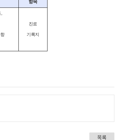
항목
조
,
진료
3
항
기록지
목록