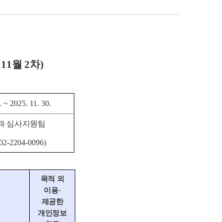
년
11
월
2
차
)
. ~ 2025. 11. 30.
과 심사지원팀
 02-2204-0096)
목적 외
이용
·
제공한
개인정보