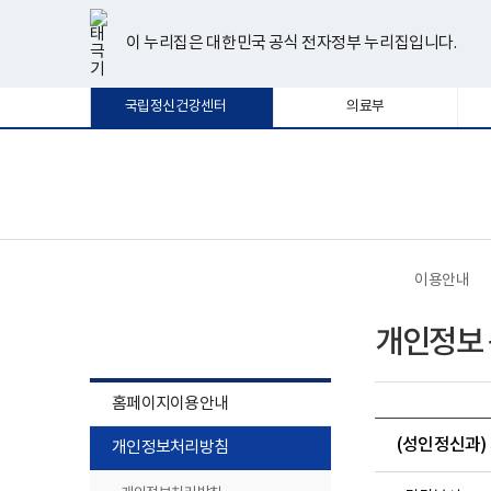
너
한
파
pdf
플
유
페
인
블
선
홈
비
글
워
뷰
래
튜
이
스
로
택
1180px
뷰
포
어
시
브
스
타
그
이 누리집은 대한민국 공식 전자정부 누리집입니다.
됨
이
어
인
프
뷰
북
그
상
프
트
로
어
램
로
뷰
그
프
국립정신건강센터
의료부
그
어
램
로
램
프
다
그
다
로
운
램
운
그
로
다
로
램
드
운
보
전
드
다
로
건
체
운
드
복
메
로
지
뉴
드
부
국
이용안내
립
정
이용안내
신
개인정보 
건
강
센
터
홈페이지이용안내
로
고
하
(성인정신과) 
개인정보처리방침
위
메