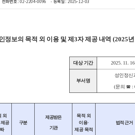
전화번호 :
02-2204-0096
등록일 :
2025-12-03
인정보의 목적 외 이용 및 제
3
자 제공 내역
(2025
대상 기간
2025. 11. 16
성인정신
부서명
(
문의
☎
:
 외
목적 외
제공받은
·
제공
구분
이용
·
법적 근거
기관
짜
제공 목적