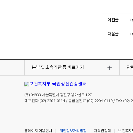
이전글
(
다음글
(
목
목
록
록
본부 및 소속기관 등
바로가기
관
열
열
기
기
(우)
04933
서울특별시 광진구 용마산로 127
대표전화
(02) 2204-0114
/ 응급실진료
(02) 2204-0119
/ FAX
(02) 
홈페이지 이용안내
개인정보처리방침
저작권정책
보건복지