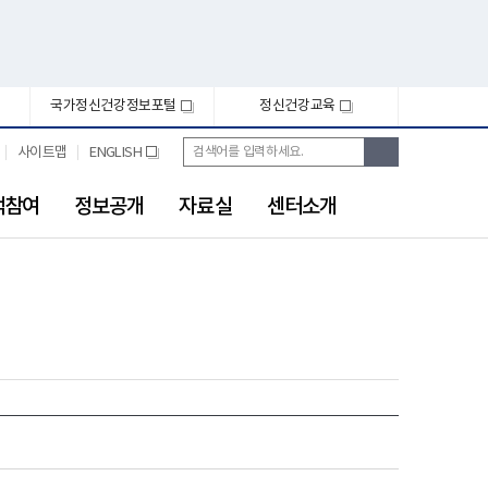
국가정신건강정보포털
정신건강교육
새
새
창
창
통
검
사이트맵
ENGLISH
새
합
색
창
검
색
객참여
정보공개
자료실
센터소개