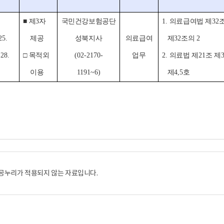
■
제
3
자
국민건강보험공단
1.
의료급여법 제
32
25.
제공
성북지사
의료급여
제
32
조의
2
 28.
□
목적외
(02-2170-
업무
2.
의료법 제
21
조 제
이용
1191~6)
제
4,5
호
공누리가 적용되지 않는 자료입니다.