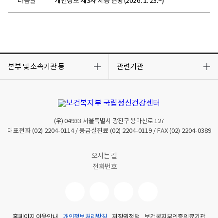
다음글
개인정보 제3자 제공 현황(2026. 1. 23.~)
목
목
록
록
본부 및 소속기관 등
관련기관
열
열
기
기
(우)
04933
서울특별시 광진구 용마산로 127
대표전화
(02) 2204-0114
/ 응급실진료
(02) 2204-0119
/ FAX
(02) 2204-0389
오시는 길
전화번호
홈페이지 이용안내
개인정보처리방침
저작권정책
보건복지부인증의료기관