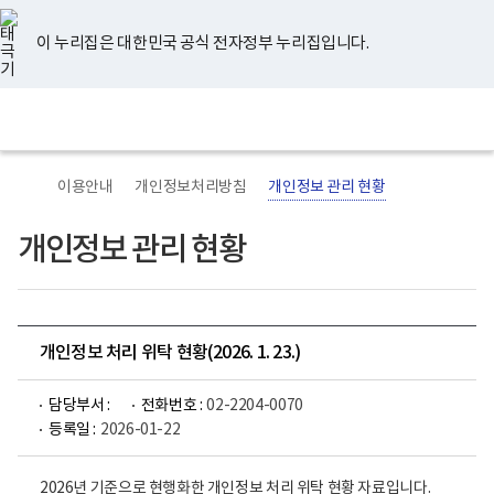
너
유
페
인
블
홈
비
튜
이
스
로
767px
브
스
타
그
이 누리집은 대한민국 공식 전자정부 누리집입니다.
이
북
그
하
램
보
전
통
건
체
합
복
메
검
지
뉴
색
부
국
이용안내
개인정보처리방침
개인정보 관리 현황
립
정
신
개인정보 관리 현황
건
강
센
터
로
고
개인정보 처리 위탁 현황(2026. 1. 23.)
담당부서 :
전화번호 :
02-2204-0070
등록일 :
2026-01-22
2026년 기준으로 현행화한 개인정보 처리 위탁 현황 자료입니다.