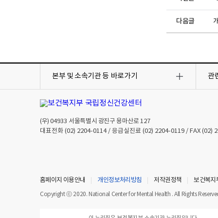
다음글
개
목
목
록
록
본부 및 소속기관 등
바로가기
관
열
열
기
기
(우)
04933
서울특별시 광진구 용마산로 127
대표전화
(02) 2204-0114
/ 응급실진료
(02) 2204-0119
/ FAX
(02) 
홈페이지 이용안내
개인정보처리방침
저작권정책
보건복지
Copyright ⓒ 2020. National Center for Mental Health . All Rights Reserve