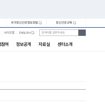
국가정신건강정보포털
정신건강교육
새
새
창
창
통
검
사이트맵
ENGLISH
새
합
색
창
검
색
객참여
정보공개
자료실
센터소개