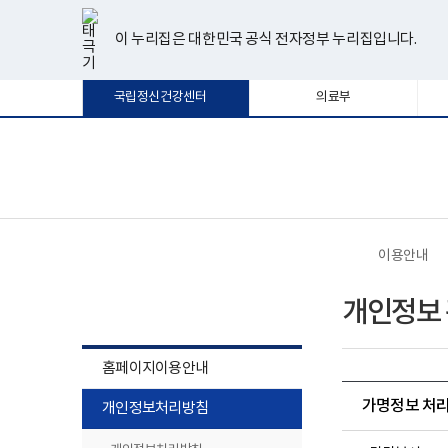
너
한
파
pdf
플
유
페
인
블
선
홈
비
글
워
뷰
래
튜
이
스
로
택
1180px
뷰
포
어
시
브
스
타
그
이 누리집은 대한민국 공식 전자정부 누리집입니다.
됨
이
어
인
프
뷰
북
그
상
프
트
로
어
램
로
뷰
그
프
국립정신건강센터
의료부
그
어
램
로
램
프
다
그
다
로
운
램
운
그
로
다
로
램
드
운
보
전
드
다
로
건
체
운
드
복
메
로
지
뉴
드
부
국
이용안내
립
정
이용안내
신
개인정보 
건
강
센
터
홈페이지이용안내
로
고
하
가명정보 처리 현황
개인정보처리방침
위
메