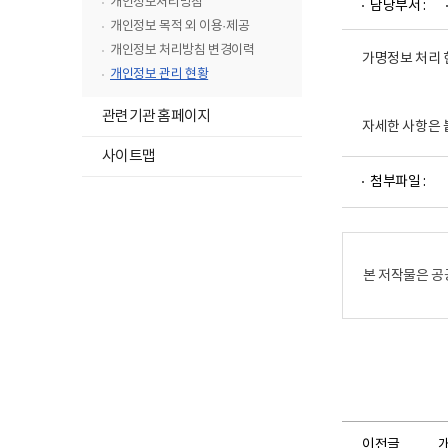
개인정보처리방침
담당부서 :
뉴
개인정보 목적 외 이용·제공
목
개인정보 처리방침 변경이력
가명정보 처리 현황
록
개인정보 관리 현황
닫
기
관련기관 홈페이지
자세한 사항은 
사이트맵
파
첨부파일 :
일
뷰
어
로
본 저작물은 공
이전글
개