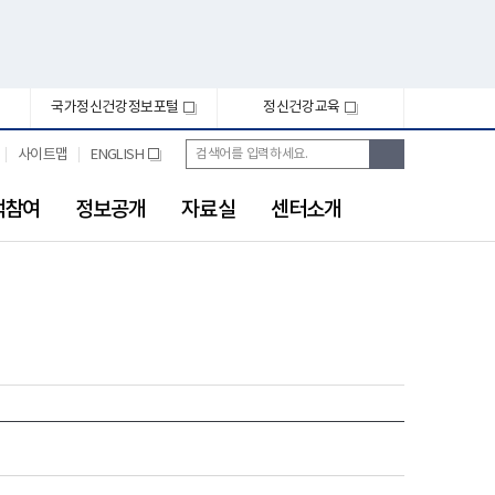
국가정신건강정보포털
정신건강교육
새
새
창
창
통
검
사이트맵
ENGLISH
새
합
색
창
검
색
객참여
정보공개
자료실
센터소개