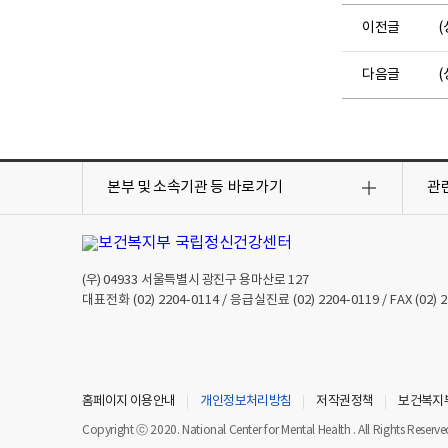
이전글
(
다음글
(
목
목
록
록
본부 및 소속기관 등
바로가기
관
열
열
기
기
(우)
04933
서울특별시 광진구 용마산로 127
대표전화
(02) 2204-0114
/ 응급실진료
(02) 2204-0119
/ FAX
(02) 
홈페이지 이용안내
개인정보처리방침
저작권정책
보건복지
Copyright ⓒ 2020. National Center for Mental Health . All Rights Reserve