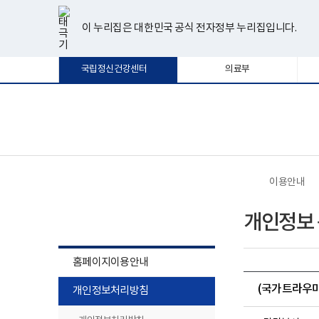
너
한
파
pdf
플
유
페
인
블
선
홈
비
글
워
뷰
래
튜
이
스
로
택
1180px
뷰
포
어
시
브
스
타
그
이 누리집은 대한민국 공식 전자정부 누리집입니다.
됨
이
어
인
프
뷰
북
그
상
프
트
로
어
램
로
뷰
그
프
국립정신건강센터
의료부
그
어
램
로
램
프
다
그
다
로
운
램
운
그
로
다
로
램
드
운
보
전
드
다
로
건
체
운
드
복
메
로
지
뉴
드
부
국
이용안내
립
정
이용안내
신
개인정보 
건
강
센
터
홈페이지이용안내
로
고
하
(국가트라우마센
개인정보처리방침
위
메