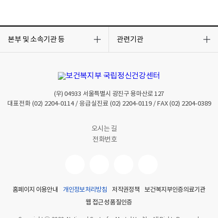
목
목
록
록
본부 및 소속기관 등
관련기관
열
열
기
기
(우)
04933
서울특별시 광진구 용마산로 127
대표전화
(02) 2204-0114
/ 응급실진료
(02) 2204-0119
/ FAX
(02) 2204-0389
오시는 길
전화번호
홈페이지 이용안내
개인정보처리방침
저작권정책
보건복지부인증의료기관
웹 접근성 품질인증