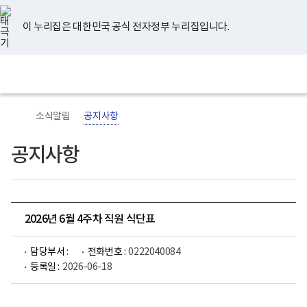
너
유
페
인
블
홈
비
튜
이
스
로
767px
브
스
타
그
이 누리집은 대한민국 공식 전자정부 누리집입니다.
이
북
그
하
램
보
전
통
건
체
합
복
메
검
지
뉴
색
부
국
소식알림
공지사항
립
정
신
공지사항
건
강
센
터
로
고
2026년 6월 4주차 직원 식단표
담당부서 :
전화번호 :
0222040084
등록일 :
2026-06-18