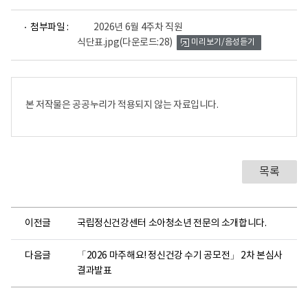
파
첨부파일 :
2026년 6월 4주차 직원
일
식단표.jpg
(다운로드:28)
미리보기/음성듣기
뷰
어
로
본 저작물은 공공누리가 적용되지 않는 자료입니다.
목록
이전글
국립정신건강센터 소아청소년 전문의 소개합니다.
다음글
「2026 마주해요! 정신건강 수기 공모전」 2차 본심사
결과발표