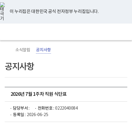
너
유
페
인
블
홈
비
튜
이
스
로
767px
브
스
타
그
이 누리집은 대한민국 공식 전자정부 누리집입니다.
이
북
그
하
램
보
전
통
건
체
합
복
메
검
지
뉴
색
부
국
소식알림
공지사항
립
정
신
공지사항
건
강
센
터
로
고
2026년 7월 1주차 직원 식단표
담당부서 :
전화번호 :
0222040084
등록일 :
2026-06-25