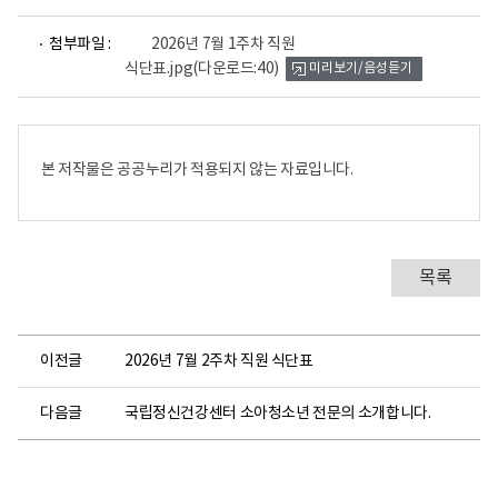
파
첨부파일 :
2026년 7월 1주차 직원
일
식단표.jpg
(다운로드:40)
미리보기/음성듣기
뷰
어
로
본 저작물은 공공누리가 적용되지 않는 자료입니다.
목록
이전글
2026년 7월 2주차 직원 식단표
다음글
국립정신건강센터 소아청소년 전문의 소개합니다.