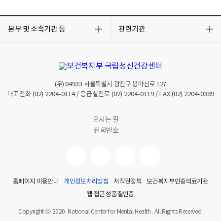
목
목
록
록
본부 및 소속기관 등
관련기관
열
열
기
기
(우)
04933
서울특별시 광진구 용마산로 127
대표전화
(02) 2204-0114
/ 응급실진료
(02) 2204-0119
/ FAX
(02) 2204-0389
오시는 길
전화번호
홈페이지 이용안내
개인정보처리방침
저작권정책
보건복지부인증의료기관
웹 접근성 품질인증
Copyright ⓒ 2020. National Center for Mental Health . All Rights Reserved.