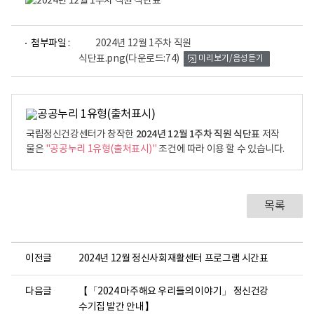
주간메뉴-구분, 월~일요일로
구분
12/02(월)
12/03(화)
12/04(수)
1
파
첨부파일 :
2024년 12월 1주차 직원
오늘은 일품
오늘은 집밥
매콤
오리
일
식단표.png
(다운로드:74)
미리보기/음성듣기
마파두부덮밥,
직화들깨수제비,
오징어떡볶음,
고등
뷰
어
쌀밥,
귀리밥,
흑미밥,
현미
로
중식
유채된장국,
제육불고기,
파송송사골국,
나가
고추잡채&꽃빵,
도토리묵야채무침,
야채계란찜,
쑥갓
숙주나물무침,
마늘쫑지,
청경채유자무침,
짜사
2024년 12월 1주차 직원 식단표
국립정신건강센터가 창작한
저작
깍두기
배추김치
깍두기
배추
물은
"공공누리 1유형(출처표시)"
조건에 따라 이용 할 수 있습니다.
비빔코너(콩나물&
중식멀티바
샐러드&키위D
샐러드&사우전D
참기
김가루)
중석식
치킨마요덮밥,
직화들깨수제비,
매콤오징어떡볶음,
오리
목록
쌀밥,
귀리밥,
흑미밥,
현미
유채된장국,
제육불고기,
파송송사골국,
나가
석식
고추잡채&꽃빵,
도토리묵야채무침,
야채계란찜,
쑥갓
이전글
2024년 12월 정신사회재활센터 프로그램 시간표
숙주나물무침,
마늘쫑지,
청경채유자무침,
짜사
깍두기
배추김치
깍두기
배추
다음글
【「2024 마주해요 우리들의 이야기」 정신건강
비빔코너(콩나물&
석식멀티바
수기집 발간 안내】
매실차
녹차
참기