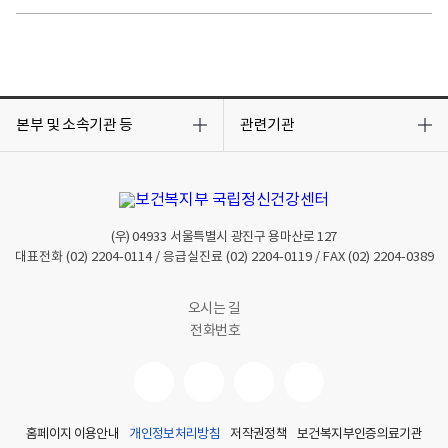
김가루)
Take out
치킨텐더샐러드
떡갈비샐러드
새우타코샐러드
돈까
밥(쌀: 국내산), 죽(쌀:국내산), 숭늉, 누룽지(쌀:국내산), 현
* 쌀,콩(두부, 콩국수, 콩비지) 이외 사용되는 식자재의 
목
목
록
록
본부 및 소속기관 등
관련기관
원산지
* 알레르기 주의 메뉴가 있으니 확인바랍니다. (난류, 우유, 메밀
열
열
토마토, 아황산류, 호두, 닭고기, 쇠고기, 오징어, 조개류, 굴, 
기
기
위 식단은 식자재 수급에 따라 변경될 수 있습니다.
(우)
04933
서울특별시 광진구 용마산로 127
대표전화
(02) 2204-0114
/ 응급실진료
(02) 2204-0119
/ FAX
(02) 2204-0389
오시는 길
전화번호
홈페이지 이용안내
개인정보처리방침
저작권정책
보건복지부인증의료기관