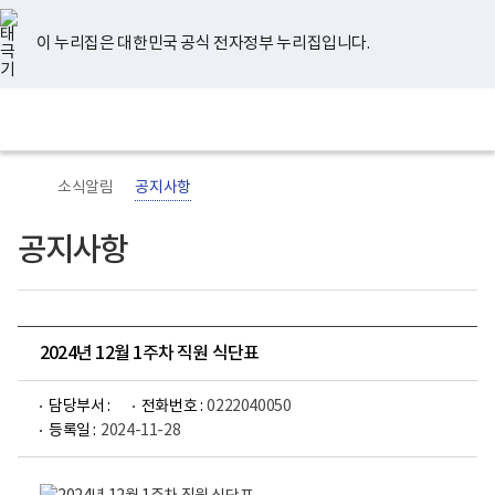
너
유
페
인
블
홈
비
튜
이
스
로
767px
브
스
타
그
이 누리집은 대한민국 공식 전자정부 누리집입니다.
이
북
그
하
램
보
전
통
건
체
합
복
메
검
지
뉴
색
부
국
소식알림
공지사항
립
정
신
공지사항
건
강
센
터
로
고
2024년 12월 1주차 직원 식단표
담당부서 :
전화번호 :
0222040050
등록일 :
2024-11-28