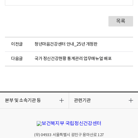
목록
이전글
청년마음건강센터 안내_25년 개정판
다음글
국가 정신건강현황 통계관리 업무매뉴얼 배포
목
목
록
록
본부 및 소속기관 등
관련기관
열
열
기
기
(우)
04933
서울특별시 광진구 용마산로 127