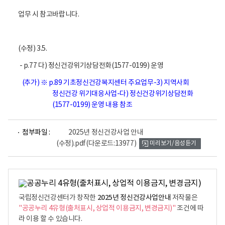
업무 시 참고바랍니다.
(수정) 3.5.
- p.77 다) 정신건강위기상담전화(1577-0199) 운영
(추가)
※ p.89 기초정신건강복지센터 주요업무-3) 지역사회
정신건강 위기대응사업-다) 정신건강위기상담전화
(1577-0199) 운영 내용 참조
파
첨부파일 :
2025년 정신건강사업 안내
일
(수정).pdf
(다운로드:13977)
미리보기/음성듣기
뷰
어
로
2025년 정신건강사업안내
국립정신건강센터가 창작한
저작물은
"공공누리 4유형(출처표시, 상업적 이용금지, 변경금지)"
조건에 따
라 이용 할 수 있습니다.