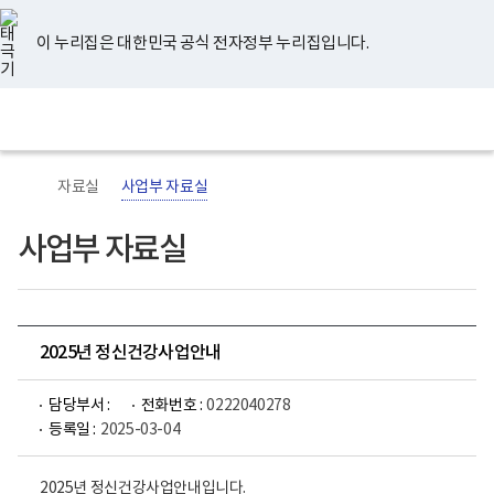
너
유
페
인
블
홈
비
튜
이
스
로
767px
브
스
타
그
이 누리집은 대한민국 공식 전자정부 누리집입니다.
이
북
그
하
램
보
전
통
건
체
합
복
메
검
지
뉴
색
부
국
자료실
사업부 자료실
립
정
신
사업부 자료실
건
강
센
터
로
고
2025년 정신건강사업안내
담당부서 :
전화번호 :
0222040278
등록일 :
2025-03-04
2025년 정신건강사업안내입니다.