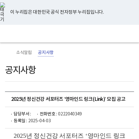
너
유
페
인
블
홈
비
튜
이
스
로
767px
브
스
타
그
이 누리집은 대한민국 공식 전자정부 누리집입니다.
이
북
그
하
램
보
전
통
건
체
합
복
메
검
지
뉴
색
부
국
소식알림
공지사항
립
정
신
공지사항
건
강
센
터
로
고
2025년 정신건강 서포터즈 ‘영마인드 링크(Link)’ 모집 공고
담당부서 :
전화번호 :
0222040349
등록일 :
2025-04-03
2025
년 정신건강 서포터즈
‘
영마인드 링크