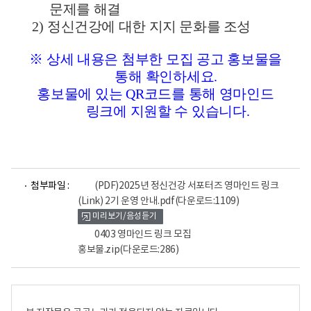
문제를 해결
2)
정신건강에 대한 지지 문화를 조성
※
상세 내용은 첨부한 모집 공고 홍보물을
통해 확인하세요
.
홍보물에 있는
QR
코드를 통해 영마인드
링크에 지원할 수 있습니다
.
파
첨부파일 :
(PDF)2025년 정신건강 서포터즈 영마인드 링크
일
(Link) 2기 운영 안내.pdf
(다운로드:1109)
뷰
미리보기/음성듣기
어
로
0403 영마인드 링크 모집
홍보물.zip
(다운로드:286)