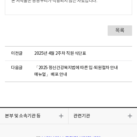
본 저작물은 공공누리가 적용되지 않는 자료입니다.
목록
이전글
2025년 4월 2주차 직원 식단표
다음글
「2025 정신건강복지법에 따른 입·퇴원절차 안내
매뉴얼」 배포 안내
목
목
록
록
본부 및 소속기관 등
관련기관
열
열
기
기