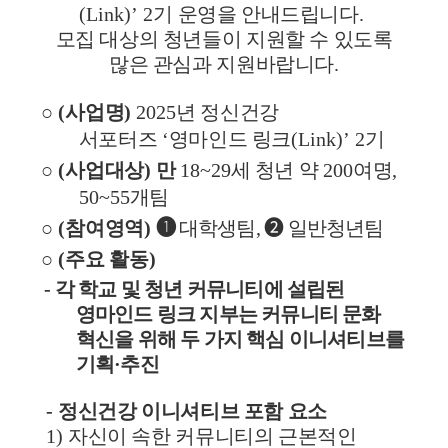
(Link)’ 2
기 운영을 안내드립니다
.
모집 대상의 청년들이 지원할 수 있도록
많은 관심과 지원바랍니다
.
○
(
사업명
)
2025
년 정신건강
서포터즈
‘
영마인드 링크
(Link)’ 2
기
○
(
사업대상
)
만
18~29
세 청년 약
200
여명
,
50~55
개팀
○
(
참여영역
)
➊
대학생팀
,
➋
일반청년팀
○
(
주요 활동
)
-
각 학교 및 청년 커뮤니티에 설립된
영마인드 링크 지부는 커뮤니티 문화
혁신을 위해 두 가지 핵심 이니셔티브를
기획
·
추진
-
정신건강 이니셔티브 포함 요소
1)
자신이 속한 커뮤니티의 근본적인