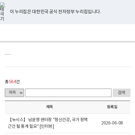
너
게
유
페
인
블
홈
처
이
다
끝
비
시
튜
이
스
로
767px
물
브
스
타
그
이 누리집은 대한민국 공식 전자정부 누리집입니다.
이
목
음
전
음
페
북
그
하
록
램
보
-
페
페
페
이
전
통
건
번
체
합
복
호,
이
이
이
지
메
검
지
제
뉴
색
부
목,
지
지
지
이
국
작
립
성
정
자,
이
이
이
동
신
등
건
록
동
동
동
강
일,
센
첨
총
564
건
터
부
로
내
고
용
이
보
제목
등록일
여
집
니
【뉴시스】 남윤영 센터장 "정신건강, 국가 정책
다.
2026-06-08
근간 될 통계 필요" [인터뷰]