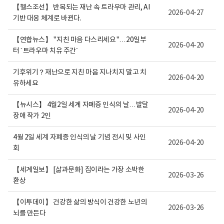
【헬스조선】 반복되는 재난 속 트라우마 관리, AI
2026-04-27
기반 대응 체계로 바뀐다.
【연합뉴스】 "지친 마음 다스리세요"…20일부
2026-04-20
터 ´트라우마 치유 주간´
기후위기？재난으로 지친 마음 지나치지 말고 치
2026-04-20
유하세요
【뉴시스】 4월2일 세계 자폐증 인식의 날…발달
2026-04-20
장애 작가 2인
4월 2일 세계 자폐증 인식의 날 기념 전시 및 사인
2026-04-20
회
【세계일보】 [삶과문화] 집이라는 가장 소박한
2026-03-26
환상
【이투데이】 건강한 삶의 방식이 건강한 노년의
2026-03-26
뇌를 만든다