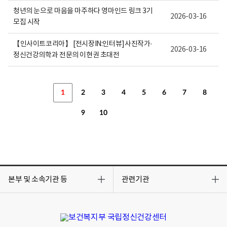
청년의 눈으로 마음을 마주하다 영마인드 링크 3기
2026-03-16
모집 시작
【인사이트코리아】 [전시장IN:인터뷰]사진작가·
2026-03-16
정신건강의학과 전문의 이현권 초대전
1
2
3
4
5
6
7
8
9
10
목
목
록
록
본부 및 소속기관 등
관련기관
열
열
기
기