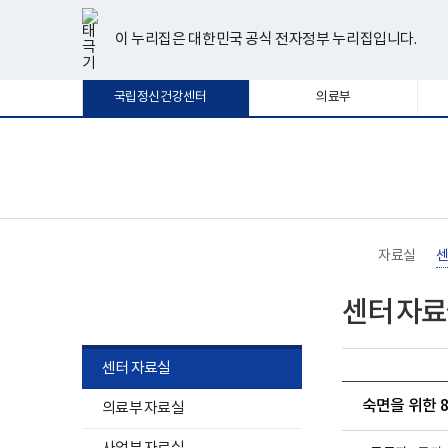
너
한
파
pdf
플
유
페
인
블
선
홈
비
글
워
뷰
래
튜
이
스
로
택
1180px
뷰
포
어
시
브
스
타
그
이 누리집은 대한민국 공식 전자정부 누리집입니다.
됨
이
어
인
프
뷰
북
그
상
프
트
로
어
램
로
뷰
그
프
국립정신건강센터
의료부
그
어
램
로
램
프
다
그
다
로
운
램
운
그
로
다
로
램
드
운
보
전
드
다
로
건
체
운
드
복
메
로
지
뉴
드
부
국
자료실
센
립
정
자료실
신
센터 자
건
강
센
터
센터 자료실
로
고
숙면을 위한 
의료부 자료실