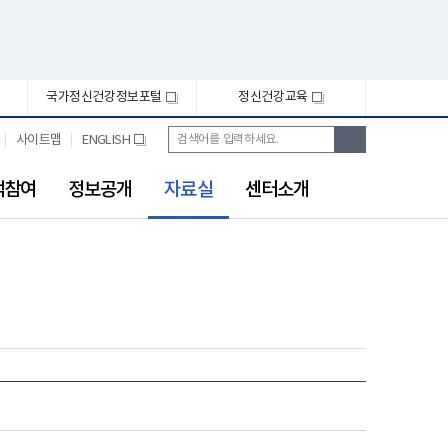
국가정신건강정보포털
정신건강교육
새
새
창
창
통
검
사이트맵
ENGLISH
새
합
색
창
검
선
색
객참여
정보공개
자료실
센터소개
택
됨