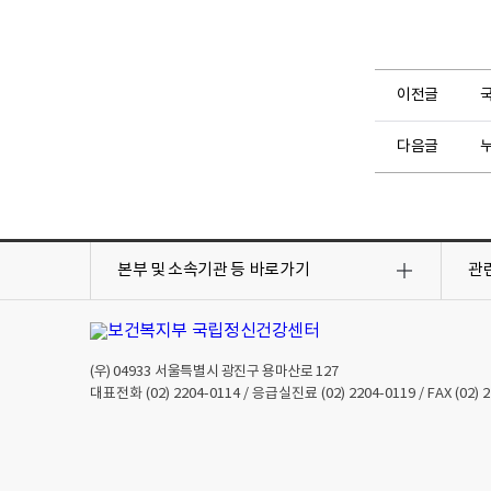
지
방
법
일
이전글
상
의
다음글
누
큰
변
화
나
목
목
스
록
록
본부 및 소속기관 등
바로가기
관
열
열
트
기
기
레
스
는
(우)
04933
서울특별시 광진구 용마산로 127
수
대표전화
(02) 2204-0114
/ 응급실진료
(02) 2204-0119
/ FAX
(02) 
면
을
어
렵