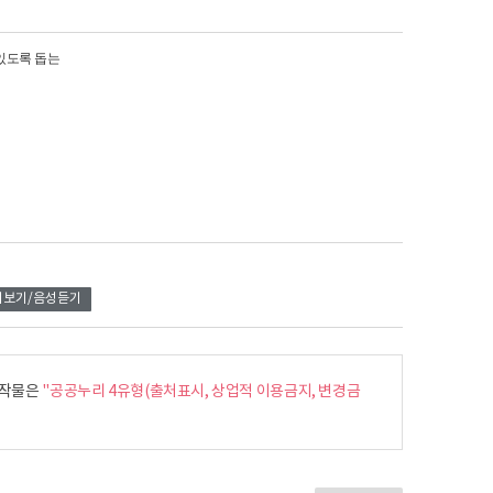
 있도록 돕는
리보기/음성듣기
작물은
"공공누리 4유형(출처표시, 상업적 이용금지, 변경금