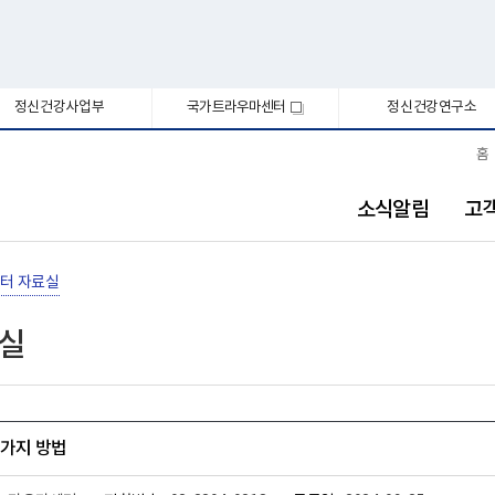
정신건강사업부
국가트라우마센터
정신건강연구소
새
창
홈
소식알림
고
터 자료실
료실
8가지 방법