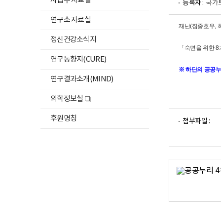
사업부 자료실
등록자 :
국가
연구소 자료실
건
재난(집중호우, 
강
정신건강소식지
한
「숙면을 위한 
삶
연구동향지(CURE)
의
※ 하단의 공공
필
연구결과소개(MIND)
수
의학정보실
요
새
소
창
파
후원명칭
수
첨부파일 :
일
면
뷰
어
숙
로
면
을
위
한
8
가