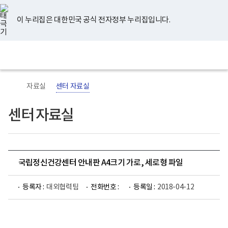
너
유
페
인
블
홈
비
튜
이
스
로
767px
브
스
타
그
이 누리집은 대한민국 공식 전자정부 누리집입니다.
이
북
그
하
램
보
전
통
건
체
합
복
메
검
지
뉴
색
부
국
자료실
센터 자료실
립
정
신
센터 자료실
건
강
센
터
로
고
국립정신건강센터 안내판 A4크기 가로, 세로형 파일
등록자 :
대외협력팀
전화번호 :
등록일 :
2018-04-12