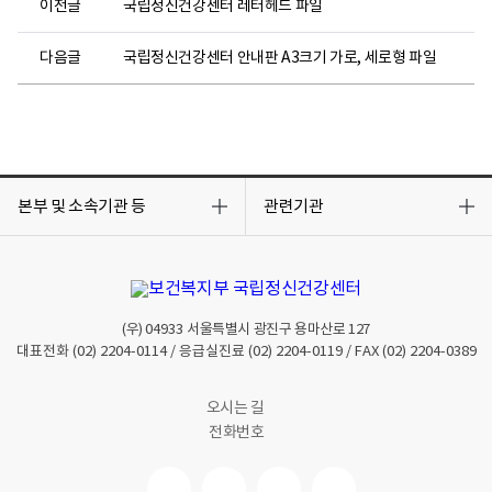
이전글
국립정신건강센터 레터헤드 파일
다음글
국립정신건강센터 안내판 A3크기 가로, 세로형 파일
목
목
록
록
본부 및 소속기관 등
관련기관
열
열
기
기
(우)
04933
서울특별시 광진구 용마산로 127
대표전화
(02) 2204-0114
/ 응급실진료
(02) 2204-0119
/ FAX
(02) 2204-0389
오시는 길
전화번호