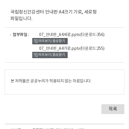
국립정신건강센터 안내판 A4크기 가로, 세로형
파일입니다.
파
파
첨부파일 :
07_안내판_A4세로.pptx
(다운로드:356)
일
일
미리보기/음성듣기
뷰
뷰
어
어
07_안내판_A4가로.pptx
(다운로드:255)
로
로
미리보기/음성듣기
본 저작물은 공공누리가 적용되지 않는 자료입니다.
목록