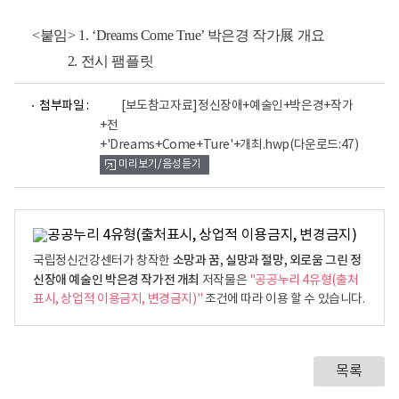
<붙임> 1. ‘Dreams Come True’ 박은경 작가展 개요
2. 전시 팸플릿
파
첨부파일 :
[보도참고자료]정신장애+예술인+박은경+작가
일
+전
뷰
+'Dreams+Come+Ture'+개최.hwp
(다운로드:47)
어
로
미리보기/음성듣기
소망과 꿈, 실망과 절망, 외로움 그린 정
국립정신건강센터가 창작한
신장애 예술인 박은경 작가전 개최
저작물은
"공공누리 4유형(출처
표시, 상업적 이용금지, 변경금지)"
조건에 따라 이용 할 수 있습니다.
목록