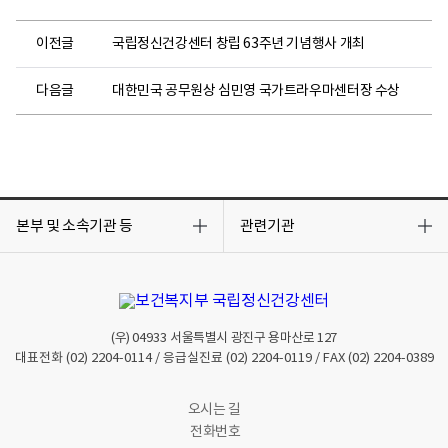
이전글
국립정신건강센터 창립 63주년 기념행사 개최
다음글
대한민국 공무원상 심민영 국가트라우마센터장 수상
목
목
록
록
본부 및 소속기관 등
관련기관
열
열
기
기
(우)
04933
서울특별시 광진구 용마산로 127
대표전화
(02) 2204-0114
/ 응급실진료
(02) 2204-0119
/ FAX
(02) 2204-0389
오시는 길
전화번호