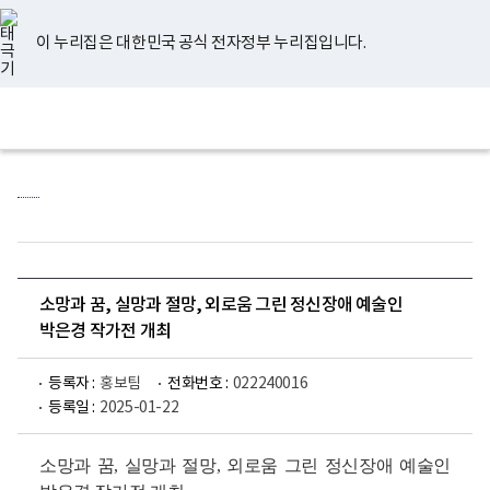
너
유
페
인
블
홈
비
튜
이
스
로
767px
브
스
타
그
이 누리집은 대한민국 공식 전자정부 누리집입니다.
이
북
그
하
램
보
전
통
건
체
합
복
메
검
지
뉴
색
부
국
립
정
신
건
강
센
소망과 꿈, 실망과 절망, 외로움 그린 정신장애 예술인
터
로
박은경 작가전 개최
고
등록자 :
홍보팀
전화번호 :
022240016
등록일 :
2025-01-22
소망과 꿈, 실망과 절망, 외로움 그린 정신장애 예술인