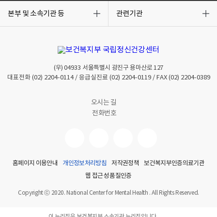
목
목
록
록
본부 및 소속기관 등
관련기관
열
열
기
기
(우)
04933
서울특별시 광진구 용마산로 127
대표전화
(02) 2204-0114
/ 응급실진료
(02) 2204-0119
/ FAX
(02) 2204-0389
오시는 길
전화번호
홈페이지 이용안내
개인정보처리방침
저작권정책
보건복지부인증의료기관
웹 접근성 품질인증
Copyright ⓒ 2020. National Center for Mental Health . All Rights Reserved.
이 누리집은 보건복지부 소속기관 누리집입니다.