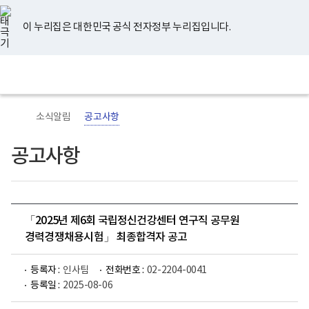
너
유
페
인
블
홈
비
튜
이
스
로
767px
브
스
타
그
이 누리집은 대한민국 공식 전자정부 누리집입니다.
이
북
그
하
램
보
전
통
건
체
합
복
메
검
지
뉴
색
부
국
소식알림
공고사항
립
정
신
공고사항
건
강
센
터
로
고
「2025년 제6회 국립정신건강센터 연구직 공무원
경력경쟁채용시험」 최종합격자 공고
등록자 :
인사팀
전화번호 :
02-2204-0041
등록일 :
2025-08-06