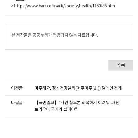
> https://www.hani.co.kr/arti/society/health/1160436.html
본 저작물은 공공누리가 적용되지 않는 자료입니다.
목록
이전글
마주해요, 정신건강랠리(매주마주(走)) 캠페인 전개
다음글
【국민일보】"개인 힘으론 회복하기 어려워...재난
트라우마 국가가 살펴야"