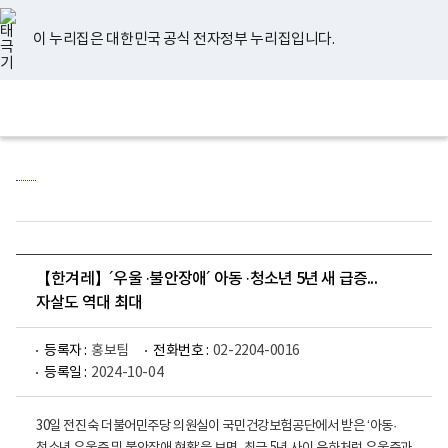
너
유
페
인
블
홈
비
튜
이
스
로
767px
브
스
타
그
이 누리집은 대한민국 공식 전자정부 누리집입니다.
이
북
그
하
램
보
전
통
건
체
합
복
메
검
지
뉴
색
부
국
립
정
신
건
강
센
【한겨레】´우울 ·불안장애´ 아동 ·청소년 5년 새 급증...
터
로
자살도 역대 최대
고
등록자 :
홍보팀
전화번호 :
02-2204-0016
등록일 :
2024-10-04
30일 전진숙 더불어민주당 의원실이 국민건강보험공단에서 받은 ‘아동·