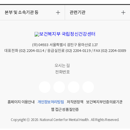
목
목
록
록
본부 및 소속기관 등
관련기관
열
열
기
기
(우)
04933
서울특별시 광진구 용마산로 127
대표전화
(02) 2204-0114
/ 응급실진료
(02) 2204-0119
/ FAX
(02) 2204-0389
오시는 길
전화번호
홈페이지 이용안내
개인정보처리방침
저작권정책
보건복지부인증의료기관
웹 접근성 품질인증
Copyright ⓒ 2020. National Center for Mental Health . All Rights Reserved.