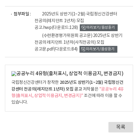
파
파
첨부파일 :
2025년도 상반기(1~2월) 국립정신건강센터
일
일
전공의(레지던트 1년차) 모집
뷰
뷰
공고.hwp
(다운로드:128)
미리보기/음성듣기
어
어
로
로
(수련환경평가위원회 공고문) 2025년도 상반기
전공의 레지던트 1년차(사직전공의) 모집
공고문.pdf
(다운로드:84)
미리보기/음성듣기
2025년도 상반기(1~2월) 국립정신건
국립정신건강센터가 창작한
강센터 전공의(레지던트 1년차) 모집 공고
저작물은
"공공누리 4유
형(출처표시, 상업적 이용금지, 변경금지)"
조건에 따라 이용 할 수
있습니다.
목록