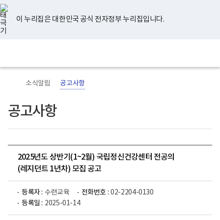
너
유
페
인
블
홈
비
튜
이
스
로
767px
브
스
타
그
이 누리집은 대한민국 공식 전자정부 누리집입니다.
이
북
그
하
램
보
전
통
건
체
합
복
메
검
지
뉴
색
부
국
소식알림
공고사항
립
정
신
공고사항
건
강
센
터
로
고
2025년도 상반기(1~2월) 국립정신건강센터 전공의
(레지던트 1년차) 모집 공고
등록자 :
수련교육
전화번호 :
02-2204-0130
등록일 :
2025-01-14