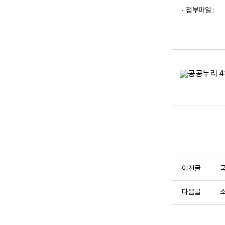
파
파
파
첨부파일 :
일
일
일
뷰
뷰
뷰
어
어
어
로
로
로
이전글
다음글
소