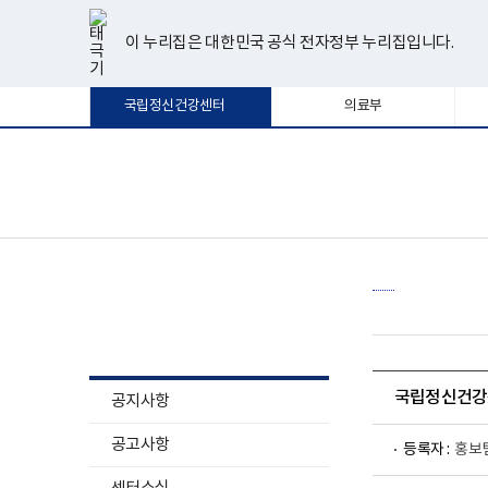
너
한
파
pdf
플
유
페
인
블
선
홈
비
글
워
뷰
래
튜
이
스
로
택
1180px
뷰
포
어
시
브
스
타
그
이 누리집은 대한민국 공식 전자정부 누리집입니다.
됨
이
어
인
프
뷰
북
그
상
프
트
로
어
램
로
뷰
그
프
국립정신건강센터
의료부
그
어
램
로
램
프
다
그
다
로
운
램
운
그
로
다
로
램
드
운
보
전
드
다
로
건
체
운
드
복
메
로
지
뉴
드
부
국
립
정
소식알림
신
건
강
센
터
국립정신건강센
공지사항
로
고
공고사항
등록자 :
홍보