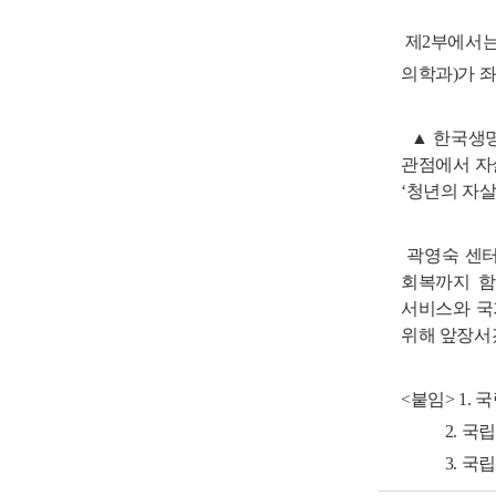
제2부에서는
의학과)가 
▲한국생명존
관점에서 자
‘청년의 자
곽영숙 센터
회복까지 함
서비스와 국
위해 앞장서겠
<붙임> 1.
2. 국립정
3. 국립정