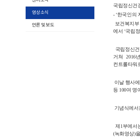
센터소식
국립정신건강
영상소식
- ‘한국인의
보건복지부 
언론 및 보도
에서 ‘국립정
국립정신건강
거쳐 201
컨트롤타워로
이날 행사에
등 100여 
기념식에서는
제1부에서는 
(녹화영상)을