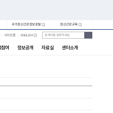
국가정신건강정보포털
정신건강교육
새
새
창
창
통
검
사이트맵
ENGLISH
새
합
색
창
검
색
객참여
정보공개
자료실
센터소개