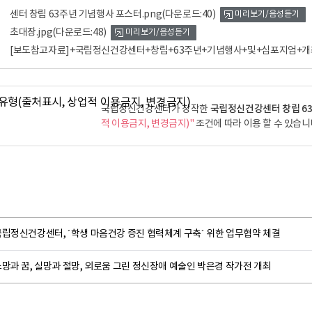
센터 창립 63주년 기념행사 포스터.png
(다운로드:40)
미리보기/음성듣기
초대장.jpg
(다운로드:48)
미리보기/음성듣기
[보도참고자료]+국립정신건강센터+창립+63주년+기념행사+및+심포지엄+개최
국립정신건강센터 창립 6
국립정신건강센터가 창작한
적 이용금지, 변경금지)"
조건에 따라 이용 할 수 있습니
국립정신건강센터, ´학생 마음건강 증진 협력체계 구축´ 위한 업무협약 체결
망과 꿈, 실망과 절망, 외로움 그린 정신장애 예술인 박은경 작가전 개최