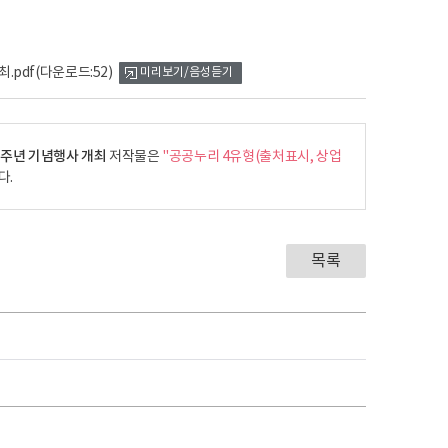
.pdf
(다운로드:52)
미리보기/음성듣기
3주년 기념행사 개최
저작물은
"공공누리 4유형(출처표시, 상업
다.
목록