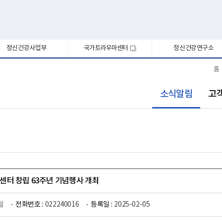
정신건강사업부
국가트라우마센터
정신건강연구소
새
창
홈
선
소식알림
고
택
됨
터 창립 63주년 기념행사 개최
팀
전화번호 :
022240016
등록일 :
2025-02-05