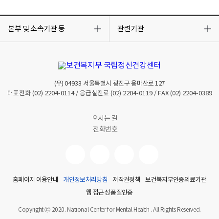
목
목
록
록
본부 및 소속기관 등
관련기관
열
열
기
기
(우)
04933
서울특별시 광진구 용마산로 127
대표전화
(02) 2204-0114
/ 응급실진료
(02) 2204-0119
/ FAX
(02) 2204-0389
오시는 길
전화번호
홈페이지 이용안내
개인정보처리방침
저작권정책
보건복지부인증의료기관
웹 접근성 품질인증
Copyright ⓒ 2020. National Center for Mental Health . All Rights Reserved.