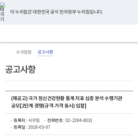
너
유
페
인
블
홈
비
튜
이
스
로
767px
브
스
타
그
이 누리집은 대한민국 공식 전자정부 누리집입니다.
이
북
그
하
램
보
전
통
건
체
합
복
메
검
지
뉴
색
부
국
소식알림
공고사항
립
정
신
공고사항
건
강
센
터
로
고
(재공고) 국가 정신건강현황 통계 지표 심층 분석 수행기관
공모[2단계 경쟁(규격·가격 동시) 입찰]
등록자 :
서무팀
전화번호 :
02-2204-0031
등록일 :
2018-03-07