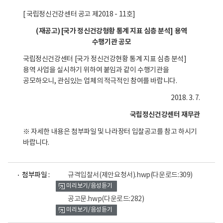
[ 국립정신건강센터 공고 제2018 - 11호]
(재공고) [국가 정신건강형황 통계 지표 심층 분석] 용역
수행기관 공모
국립정신건강센터 [국가 정신건강현황 통계 지표 심층 분석]
용역 사업을 실시하기 위하여 붙임과 같이 수행기관을
공모하오니, 관심있는 업체의 적극적인 참여를 바랍니다.
2018. 3. 7.
국립정신건강센터 재무관
※ 자세한 내용은 첨부파일 및 나라장터 입찰공고를 참고 하시기
바랍니다.
파
파
첨부파일 :
규격입찰서(제안요청서).hwp
(다운로드:309)
일
일
미리보기/음성듣기
뷰
뷰
어
어
공고문.hwp
(다운로드:282)
로
로
미리보기/음성듣기