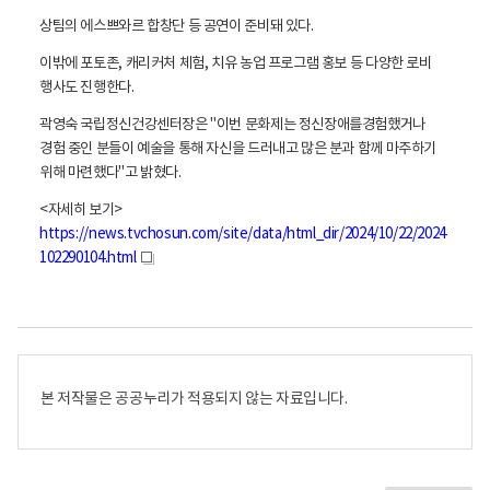
상팀의 에스쁘와르 합창단 등 공연이 준비돼 있다.
이밖에 포토존, 캐리커처 체험, 치유 농업 프로그램 홍보 등 다양한 로비
행사도 진행한다.
곽영숙 국립정신건강센터장은 "이번 문화제는 정신장애를경험했거나
경험 중인 분들이 예술을 통해 자신을 드러내고 많은 분과 함께 마주하기
위해 마련했다"고 밝혔다.
<자세히 보기>
https://news.tvchosun.com/site/data/html_dir/2024/10/22/2024
102290104.html
새
창
본 저작물은 공공누리가 적용되지 않는 자료입니다.