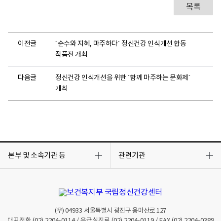
목록
이전글
´순수와 지혜, 마주하다´ 정신건강 인식개선 합동
작품전 개최
다음글
정신건강 인식개선을 위한 ´함께 마주하는 문화제´
개최
목
목
록
록
본부 및 소속기관 등
관련기관
열
열
기
기
(우)
04933
서울특별시 광진구 용마산로 127
대표전화
(02) 2204-0114
/ 응급실진료
(02) 2204-0119
/ FAX
(02) 2204-0389