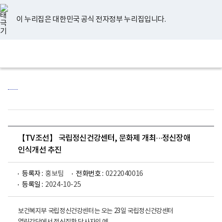
너
유
페
인
블
홈
비
튜
이
스
로
767px
브
스
타
그
이 누리집은 대한민국 공식 전자정부 누리집입니다.
이
북
그
하
램
보
전
통
건
체
합
복
메
검
지
뉴
색
부
국
립
정
신
건
강
센
【TV조선】 국립정신건강센터, 문화제 개최···정신장애
터
로
인식개선 추진
고
등록자 :
홍보팀
전화번호 :
0222040016
등록일 :
2024-10-25
보
건복지부 국립정신건강센터는 오는 23일 국립정신건강센터