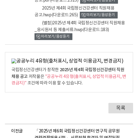
공고.pdf
(다운로드:1323)
미리보기/음성듣기
뷰
뷰
뷰
어
어
어
2025년 제4회 국립정신건강센터 직원채용
로
로
로
공고.hwp
(다운로드:265)
미리보기/음성듣기
(별첨)2025년 제4회 국립정신건강센터 직원채용
_응시원서 등 제출서류.hwp
(다운로드:183)
미리보기/음성듣기
2025년 제4회 국립정신건강센터 직원
국립정신건강센터가 창작한
채용 공고
저작물은
"공공누리 4유형(출처표시, 상업적 이용금지, 변
경금지)"
조건에 따라 이용 할 수 있습니다.
목록
이전글
「2025년 제6회 국립정신건강센터 연구직 공무원