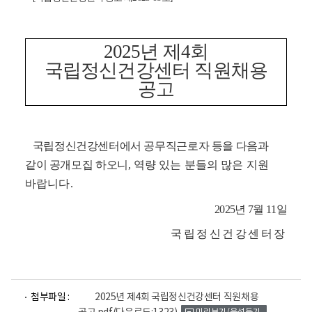
2025
년 제
4
회
국립정신건강센터 직원채용
공고
국립정신건강센터에서 공무직근로자 등을 다음과
같이 공개모집 하오니
,
역량 있는 분들의 많은 지원
바랍니다
.
2025
년
7
월
11
일
국립정신건강센터장
파
파
파
첨부파일 :
2025년 제4회 국립정신건강센터 직원채용
일
일
일