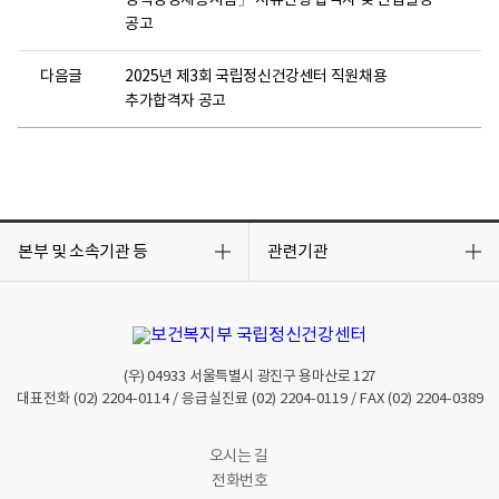
경력경쟁채용시험」 서류전형 합격자 및 면접일정
공고
다음글
2025년 제3회 국립정신건강센터 직원채용
추가합격자 공고
목
목
록
록
본부 및 소속기관 등
관련기관
열
열
기
기
(우)
04933
서울특별시 광진구 용마산로 127
대표전화
(02) 2204-0114
/ 응급실진료
(02) 2204-0119
/ FAX
(02) 2204-0389
오시는 길
전화번호