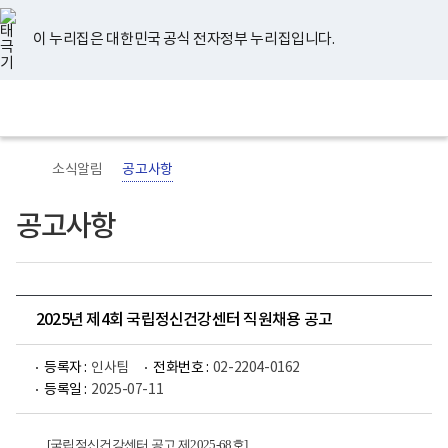
너
유
페
인
블
홈
비
튜
이
스
로
767px
브
스
타
그
이 누리집은 대한민국 공식 전자정부 누리집입니다.
이
북
그
하
램
보
전
통
건
체
합
복
메
검
지
뉴
색
부
국
소식알림
공고사항
립
정
신
공고사항
건
강
센
터
로
고
2025년 제4회 국립정신건강센터 직원채용 공고
등록자 :
인사팀
전화번호 :
02-2204-0162
등록일 :
2025-07-11
[
국립정신건강센터 공고 제
2025-68
호
]