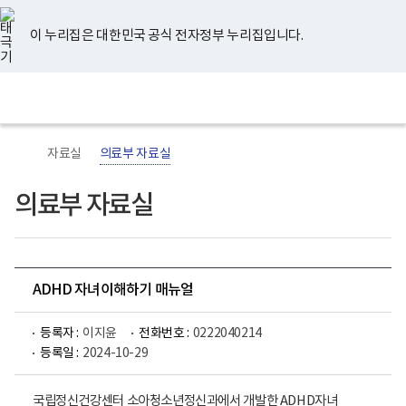
너
유
페
인
블
홈
비
튜
이
스
로
767px
브
스
타
그
이 누리집은 대한민국 공식 전자정부 누리집입니다.
이
북
그
하
램
보
전
통
건
체
합
복
메
검
지
뉴
색
부
국
자료실
의료부 자료실
립
정
신
의료부 자료실
건
강
센
터
로
고
ADHD 자녀이해하기 매뉴얼
등록자 :
이지윤
전화번호 :
0222040214
등록일 :
2024-10-29
국립정신건강센
터 소아청소년정신과에서 개발한 ADHD자녀