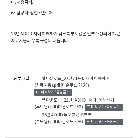
다. 사용목적:
라. 담당자: 성함 / 연락처
26년 ADHD 자녀 이해하기 워크북 부모용은 일부 개정되어 22년
치료자용과 부록 구성이 다릅니다.
파
파
파
첨부파일 :
웹다운로드_22년 ADHD 자녀 이해하기
일
일
일
(치료자용).pdf
(다운로드:2120)
뷰
뷰
뷰
미리보기/음성듣기
어
어
어
로
로
로
웹다운로드_22년_ADHD_자녀_이해하기
(부모용).pdf
(다운로드:350)
미리보기/음성듣기
26년 ADHD 부모교육 워크북
(부모용).pdf
(다운로드:328)
미리보기/음성듣기