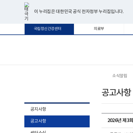
너
한
파
pdf
플
유
페
인
블
선
홈
비
글
워
뷰
래
튜
이
스
로
택
1180px
뷰
포
어
시
브
스
타
그
이 누리집은 대한민국 공식 전자정부 누리집입니다.
됨
이
어
인
프
뷰
북
그
상
프
트
로
어
램
로
뷰
그
프
국립정신건강센터
의료부
그
어
램
로
램
프
다
그
다
로
운
램
운
그
로
다
로
램
드
운
보
전
드
다
로
건
체
운
드
복
메
로
지
뉴
드
부
국
소식알림
립
정
소식알림
신
공고사항
건
강
센
터
공지사항
로
고
2026년 제
공고사항