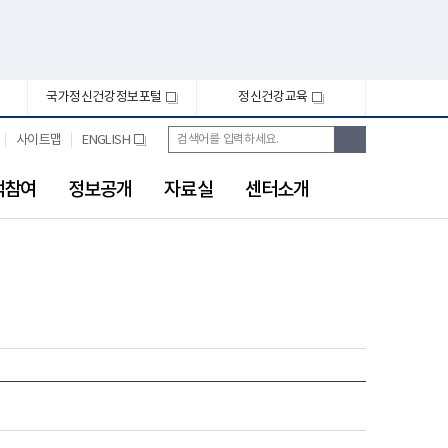
국가정신건강정보포털
정신건강교육
새
새
창
창
통
검
사이트맵
ENGLISH
새
합
색
창
검
색
객참여
정보공개
자료실
센터소개