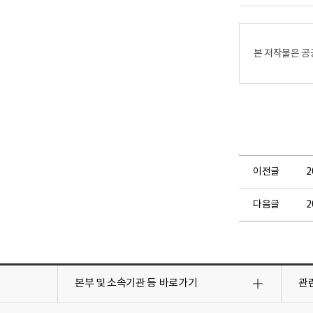
어
어
로
로
본 저작물은 공
이전글
2
다음글
목
목
록
록
본부 및 소속기관 등
바로가기
관
열
열
기
기