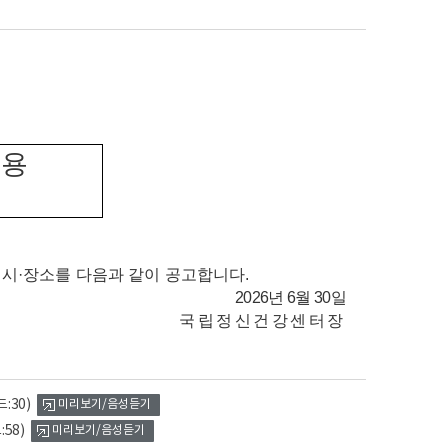
채용
일시
·
장소를 다음과 같이 공고합니다
.
2026
년 6
월 30
일
국립정신건강센터장
:30)
미리보기/음성듣기
58)
미리보기/음성듣기