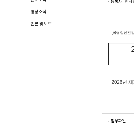
센터소식
등록자 :
인사
영상소식
언론 및 보도
[
국립정신건강
2026
년 제
파
파
첨부파일 :
일
일
뷰
뷰