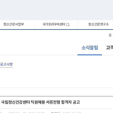
정신건강사업부
국가트라우마센터
정신건강연구소
새
창
홈
선
소식알림
고
택
됨
공고사항
3회 국립정신건강센터 직원채용 서류전형 합격자 공고