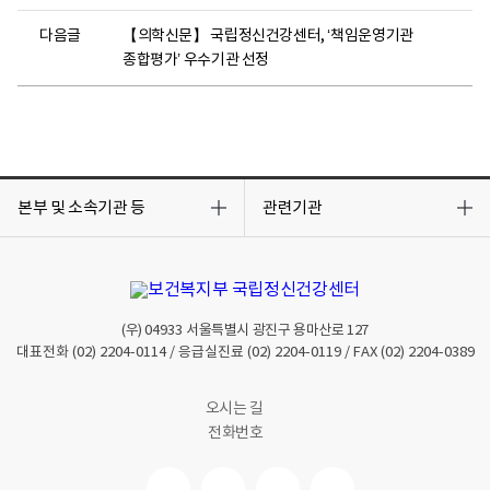
다음글
【의학신문】 국립정신건강센터, ‘책임운영기관
종합평가’ 우수기관 선정
목
목
록
록
본부 및 소속기관 등
관련기관
열
열
기
기
(우)
04933
서울특별시 광진구 용마산로 127
대표전화
(02) 2204-0114
/ 응급실진료
(02) 2204-0119
/ FAX
(02) 2204-0389
오시는 길
전화번호