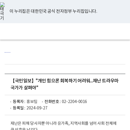
너
유
페
인
블
홈
비
튜
이
스
로
767px
브
스
타
그
이 누리집은 대한민국 공식 전자정부 누리집입니다.
이
북
그
하
램
보
전
통
건
체
합
복
메
검
지
뉴
색
부
국
립
정
신
건
강
센
【국민일보】"개인 힘으론 회복하기 어려워...재난 트라우마
터
로
국가가 살펴야"
고
등록자 :
홍보팀
전화번호 :
02-2204-0016
등록일 :
2024-09-27
재난은 피해 당사자뿐 아니라 유가족, 지역사회를 넘어 사회 전체에