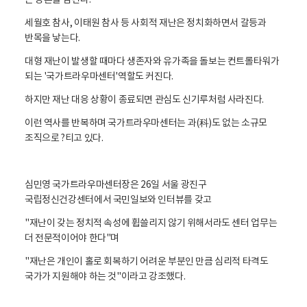
큰 상흔을 남긴다.
세월호 참사, 이태원 참사 등 사회적 재난은 정치화하면서 갈등과
반목을 낳는다.
대형 재난이 발생할 때마다 생존자와 유가족을 돌보는 컨트롤타워가
되는 '국가트라우마센터'역할도 커진다.
하지만 재난 대응 상황이 종료되면 관심도 신기루처럼 사라진다.
이런 역사를 반복하며 국가트라우마센터는 과(科)도 없는 소규모
조직으로 ?티고 있다.
심민영 국가트라우마센터장은 26일 서울 광진구
국립정신건강센터에서 국민일보와 인터뷰를 갖고
"재난이 갖는 정치적 속성에 휩쓸리지 않기 위해서라도 센터 업무는
더 전문적이어야 한다"며
"재난은 개인이 홀로 회복하기 어려운 부분인 만큼 심리적 타격도
국가가 지원해야 하는 것"이라고 강조했다.