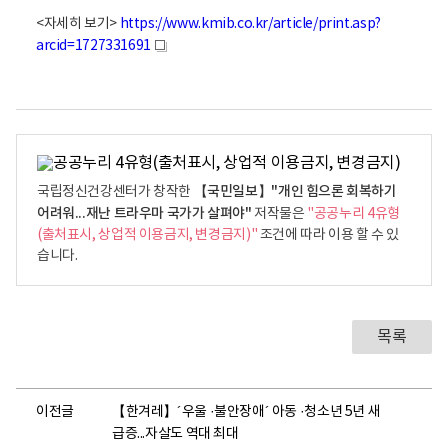
<자세히 보기>
https://www.kmib.co.kr/article/print.asp?
arcid=1727331691
새
창
【국민일보】"개인 힘으론 회복하기
국립정신건강센터가 창작한
어려워...재난 트라우마 국가가 살펴야"
저작물은
"공공누리 4유형
(출처표시, 상업적 이용금지, 변경금지)"
조건에 따라 이용 할 수 있
습니다.
목록
이전글
【한겨레】´우울 ·불안장애´ 아동 ·청소년 5년 새
급증...자살도 역대 최대